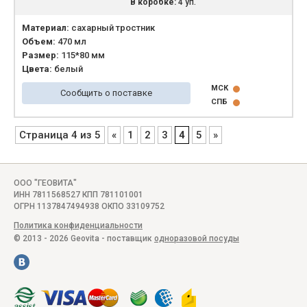
В коробке:
4 уп.
Материал:
сахарный тростник
Объем:
470 мл
Размер:
115*80 мм
Цвета:
белый
МСК
Сообщить о поставке
СПБ
Страница 4 из 5
«
1
2
3
4
5
»
ООО "ГЕОВИТА"
ИНН 7811568527 КПП 781101001
ОГРН 1137847494938 ОКПО 33109752
Политика конфиденциальности
© 2013 - 2026 Geovita - поставщик
одноразовой посуды