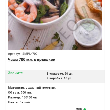
Артикул:
SMPL-700
Чаша 700 мл. с крышкой
Звоните
В упаковке:
50 шт.
В коробке:
16 уп.
Материал:
сахарный тростник
Объем:
700 мл.
Размер:
150*60 мм.
Цвета:
белый
МСК