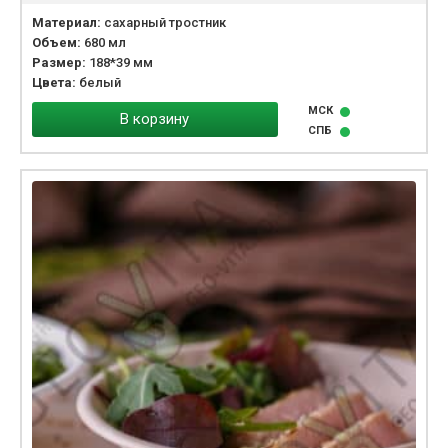
Материал:
сахарный тростник
Объем:
680 мл
Размер:
188*39 мм
Цвета:
белый
МСК
В корзину
СПБ