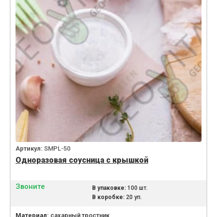
Артикул:
SMPL-50
Одноразовая соусница с крышкой
Звоните
В упаковке:
100 шт.
В коробке:
20 уп.
Материал:
сахарный тростник