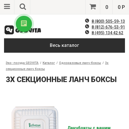
0
0 Р
8 (800) 505-59-13
8 (812) 676-53-91
8 (495) 134 42 62
Весь каталог
Эко- посуда GEOVITA
/
Каталог
/
Одноразовые ланч-боксы
/
3x
секционные ланч боксы
3X СЕКЦИОННЫЕ ЛАНЧ БОКСЫ
Ланчбоксы с вашим