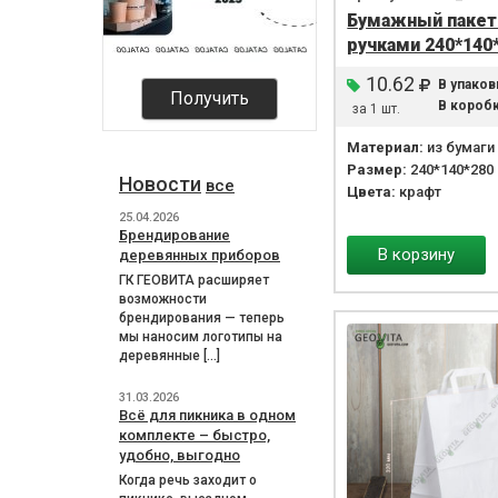
Бумажный пакет
ручками 240*140
10.62
В упаков
Получить
В коробк
за 1 шт.
Материал:
из бумаги
Размер:
240*140*280
Новости
все
Цвета:
крафт
25.04.2026
Брендирование
В корзину
деревянных приборов
ГК ГЕОВИТА расширяет
возможности
брендирования — теперь
мы наносим логотипы на
деревянные […]
31.03.2026
Всё для пикника в одном
комплекте – быстро,
удобно, выгодно
Когда речь заходит о