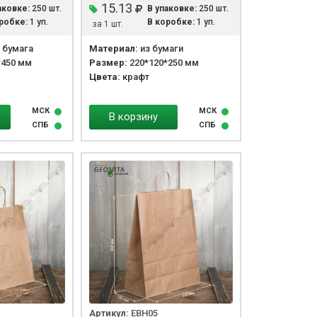
15.13
аковке:
250 шт.
В упаковке:
250 шт.
робке:
1 уп.
В коробке:
1 уп.
за 1 шт.
 бумага
Материал:
из бумаги
*450 мм
Размер:
220*120*250 мм
Цвета:
крафт
МСК
МСК
В корзину
СПБ
СПБ
Артикул:
EBH05