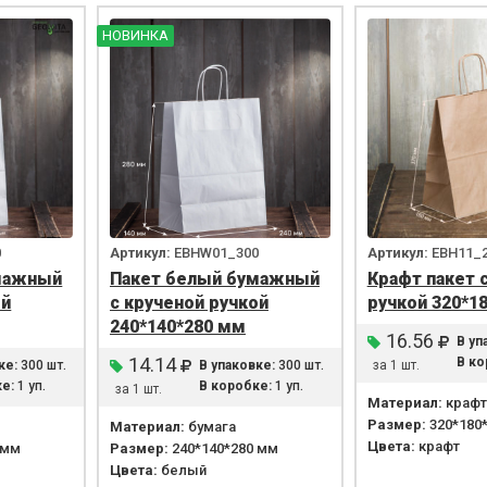
НОВИНКА
0
Артикул:
EBHW01_300
Артикул:
EBH11_
мажный
Пакет белый бумажный
Крафт пакет 
ой
с крученой ручкой
ручкой 320*1
240*140*280 мм
16.56
В уп
14.14
В ко
ке:
300 шт.
В упаковке:
300 шт.
за 1 шт.
е:
1 уп.
В коробке:
1 уп.
за 1 шт.
Материал:
крафт
Размер:
320*180
Материал:
бумага
Цвета:
крафт
 мм
Размер:
240*140*280 мм
Цвета:
белый