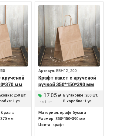
250
Артикул:
EBH12_200
с крученой
Крафт пакет с крученой
80*370 мм
ручкой 350*150*390 мм
17.05
аковке:
250 шт.
В упаковке:
200 шт.
робке:
1 уп.
В коробке:
1 уп.
за 1 шт.
 бумага
Материал:
крафт бумага
*370 мм
Размер:
350*150*390 мм
Цвета:
крафт