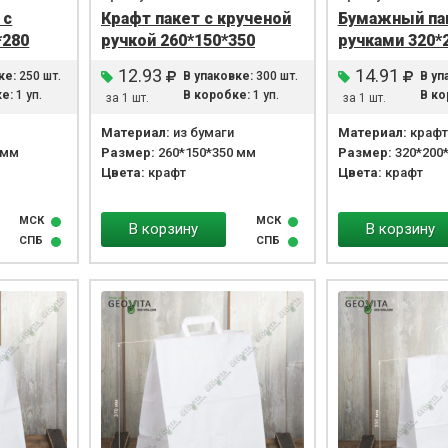
 с
Крафт пакет с крученой
Бумажный па
*280
ручкой 260*150*350
ручками 320*
12.93
14.91
ке:
250 шт.
В упаковке:
300 шт.
В уп
е:
1 уп.
В коробке:
1 уп.
В ко
за 1 шт.
за 1 шт.
Материал:
из бумаги
Материал:
крафт
 мм
Размер:
260*150*350 мм
Размер:
320*200
Цвета:
крафт
Цвета:
крафт
МСК
МСК
В корзину
В корзину
СПБ
СПБ