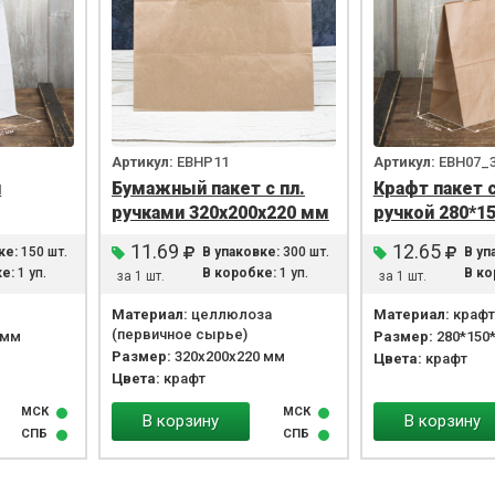
Артикул:
EBHP11
Артикул:
EBH07_
й
Бумажный пакет с пл.
Крафт пакет 
ручками 320х200х220 мм
ручкой 280*1
11.69
12.65
ке:
150 шт.
В упаковке:
300 шт.
В уп
е:
1 уп.
В коробке:
1 уп.
В ко
за 1 шт.
за 1 шт.
Материал:
целлюлоза
Материал:
крафт
(первичное сырье)
 мм
Размер:
280*150
Размер:
320х200х220 мм
Цвета:
крафт
Цвета:
крафт
МСК
МСК
В корзину
В корзину
СПБ
СПБ