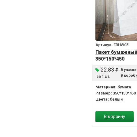
Артикул:
EBHW05
Пакет бумажны
350*150*450
22.83
В упаков
В коробк
за 1 шт.
Материал:
бумага
Размер:
350*150*450
Цвета:
белый
В корзину