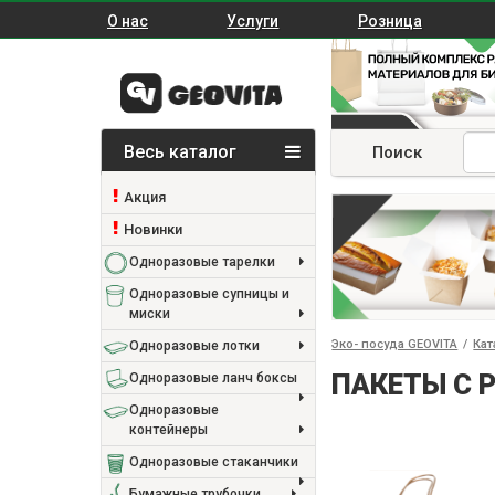
О нас
Услуги
Розница
Весь каталог
Поиск
Акция
Новинки
Одноразовые тарелки
Одноразовые супницы и
миски
Эко- посуда GEOVITA
/
Кат
Одноразовые лотки
ПАКЕТЫ С 
Одноразовые ланч боксы
Одноразовые
контейнеры
Одноразовые стаканчики
Бумажные трубочки