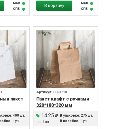
МСК
МСК
В корзину
СПБ
СПБ
1
Артикул:
EBHP10
ный пакет
Пакет крафт с ручками
320*180*320 мм
14.25
аковке:
400 шт.
В упаковке:
275 шт.
робке:
1 уп.
В коробке:
1 уп.
за 1 шт.