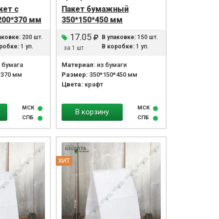
кет с
Пакет бумажный
200*370 мм
350*150*450 мм
17.05
аковке:
200 шт.
В упаковке:
150 шт.
робке:
1 уп.
В коробке:
1 уп.
за 1 шт.
 бумага
Материал:
из бумаги
*370 мм
Размер:
350*150*450 мм
Цвета:
крафт
МСК
МСК
В корзину
СПБ
СПБ
ХИТ