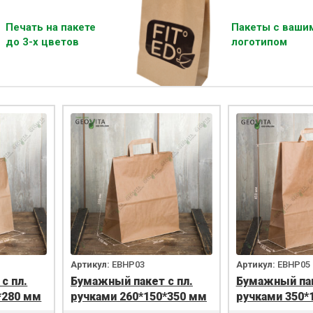
Печать на пакете
Пакеты с ваши
до 3-х цветов
логотипом
Артикул:
EBHP03
Артикул:
EBHP05
с пл.
Бумажный пакет с пл.
Бумажный пак
*280 мм
ручками 260*150*350 мм
ручками 350*