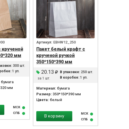
300
Артикул:
EBHW12_250
с крученой
Пакет белый крафт с
50*320 мм
крученой ручкой
350*150*390 мм
аковке:
300 шт.
20.13
робке:
1 уп.
В упаковке:
250 шт.
В коробке:
1 уп.
за 1 шт.
 бумага
*320 мм
Материал:
бумага
Размер:
350*150*390 мм
Цвета:
белый
МСК
СПБ
МСК
В корзину
СПБ