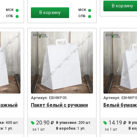
В корзину
МСК
МСК
В корзину
СПБ
СПБ
Артикул:
EBHWP05
Артикул:
EBHWP0
мажный
Пакет белый с ручками
Белый бумаж
20.90
14.19
ке:
400 шт.
В упаковке:
200 шт.
В уп
е:
1 уп.
В коробке:
1 уп.
В ко
за 1 шт.
за 1 шт.