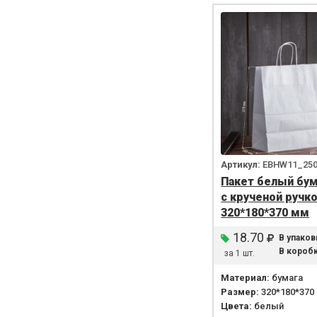
Артикул:
EBHW11_25
Пакет белый бу
с крученой ручк
320*180*370 мм
18.70
В упаков
В коробк
за 1 шт.
Материал:
бумага
Размер:
320*180*370
Цвета:
белый