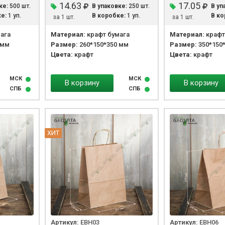
14.63
17.05
ке:
500 шт.
В упаковке:
250 шт.
В уп
е:
1 уп.
В коробке:
1 уп.
В ко
за 1 шт.
за 1 шт.
ага
Материал:
крафт бумага
Материал:
крафт
 мм
Размер:
260*150*350 мм
Размер:
350*150
Цвета:
крафт
Цвета:
крафт
МСК
МСК
В корзину
В корзину
СПБ
СПБ
ХИТ
Артикул:
EBH03
Артикул:
EBH06