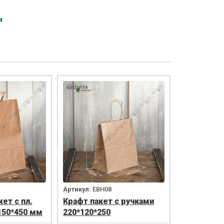
м
Артикул:
EBH08
ет с пл.
Крафт пакет с ручками
150*450 мм
220*120*250