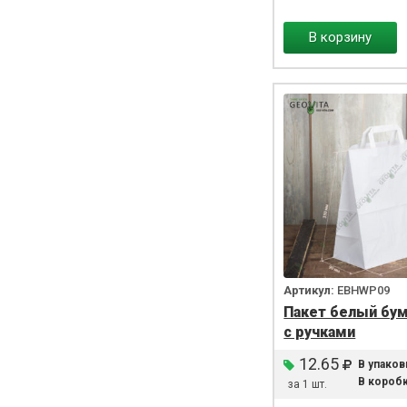
В корзину
Артикул:
EBHWP09
Пакет белый бу
с ручками
12.65
В упаков
В коробк
за 1 шт.