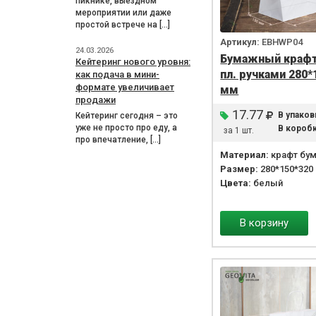
пикнике, выездном
мероприятии или даже
простой встрече на […]
Артикул:
EBHWP04
24.03.2026
Бумажный крафт
Кейтеринг нового уровня:
пл. ручками 280*
как подача в мини-
формате увеличивает
мм
продажи
17.77
В упаков
Кейтеринг сегодня – это
уже не просто про еду, а
В коробк
за 1 шт.
про впечатление, […]
Материал:
крафт бум
Размер:
280*150*320
Цвета:
белый
В корзину