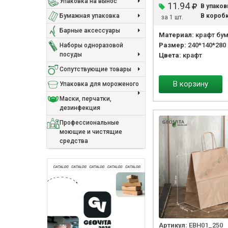
Упаковка на вынос
11.94
В упаков
В коробк
Бумажная упаковка
за 1 шт.
Барные аксессуары
Материал:
крафт бум
Размер:
240*140*280
Наборы одноразовой
посуды
Цвета:
крафт
Сопутствующие товары
В корзину
Упаковка для мороженого
Маски, перчатки,
дезинфекция
Профессиональные
моющие и чистящие
средства
Артикул:
EBH01_250