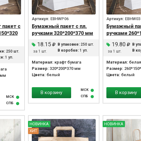
Артикул:
EBHWP06
Артикул:
EBHW03
 пакет с
Бумажный пакет с пл.
Бумажный па
150*320
ручками 320*200*370 мм
ручками 260*
18.15
19.80
В упаковке:
250 шт.
В уп
В коробке:
1 уп.
В ко
ке:
250 шт.
за 1 шт.
за 1 шт.
е:
1 уп.
Материал:
крафт бумага
Материал:
белая
Размер:
320*200*370 мм
Размер:
260*150
ага
Цвета:
белый
Цвета:
белый
 мм
МСК
В корзину
В корзину
СПБ
МСК
СПБ
НОВИНКА
НОВИНКА
ХИТ