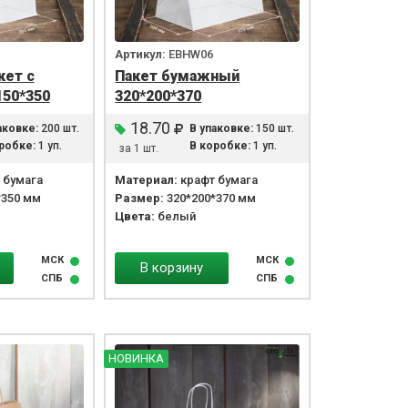
Артикул:
EBHW06
кет с
Пакет бумажный
150*350
320*200*370
18.70
аковке:
200 шт.
В упаковке:
150 шт.
робке:
1 уп.
В коробке:
1 уп.
за 1 шт.
 бумага
Материал:
крафт бумага
*350 мм
Размер:
320*200*370 мм
Цвета:
белый
МСК
МСК
В корзину
СПБ
СПБ
НОВИНКА