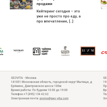
продажи
Кейтеринг сегодня – это
уже не просто про еду, а
про впечатление, […]
GEOVITA - Москва
GE
141051
Московская область, городской округ Мытищи, д.
19
Ерёмино
,
Дмитровское шоссе 100ж
Пр
Время работы:
По будням 10:00 до 19:00
Вр
Телефон:
+7 (495) 134 42 62
Те
Электронная почта:
promo@geo-vita.com
Эл