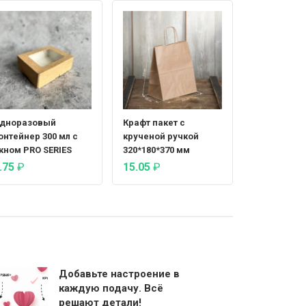
дноразовый
Крафт пакет с
онтейнер 300 мл с
крученой ручкой
кном PRO SERIES
320*180*370 мм
.75
₽
15.05
₽
Добавьте настроение в
каждую подачу. Всё
решают детали!