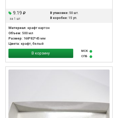
9.19
В упаковке:
50 шт.
В коробке:
15 уп.
за 1 шт.
Материал:
крафт картон
Объем:
500 мл
Размер:
168*82*45 мм
Цвета:
крафт, белый
МСК
В корзину
СПБ