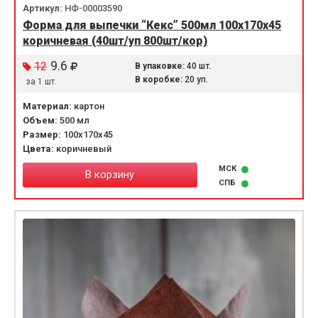
Артикул:
НФ-00003590
Форма для выпечки “Кекс” 500мл 100х170х45
коричневая (40шт/уп 800шт/кор)
9.6
12
В упаковке:
40 шт.
В коробке:
20 уп.
за 1 шт.
Материал:
картон
Объем:
500 мл
Размер:
100х170х45
Цвета:
коричневый
МСК
В корзину
СПБ