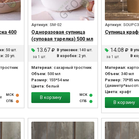
Артикул:
SM-02
Артикул:
SOUPC3
ка 400
Одноразовая супница
Супница краф
(суповая тарелка) 500 мл
13.67
14.08
ке:
50 шт.
В упаковке:
140 шт.
В уп
е:
20 уп.
В коробке:
2 уп.
В ко
за 1 шт.
за 1 шт.
тростник
Материал:
сахарный тростник
Материал:
карто
Объем:
500 мл
Объем:
340 мл
Размер:
155*54 мм
Размер:
70*85 м
(диаметр*высот
Цвета:
белый
Цвета:
крафт
МСК
МСК
е
В корзину
СПБ
СПБ
В корзину