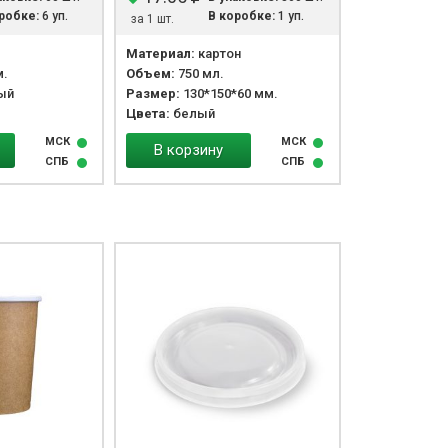
робке:
6 уп.
В коробке:
1 уп.
за 1 шт.
Материал:
картон
м.
Объем:
750 мл.
ый
Размер:
130*150*60 мм.
Цвета:
белый
МСК
МСК
В корзину
СПБ
СПБ