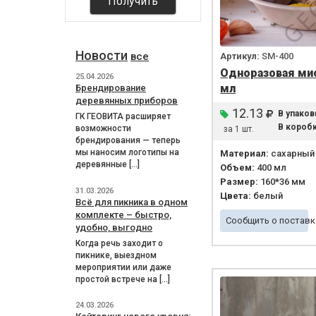
Получить
Новости
все
Артикул:
SM-400
Одноразовая мис
25.04.2026
мл
Брендирование
деревянных приборов
12.13
В упаков
ГК ГЕОВИТА расширяет
В коробк
возможности
за 1 шт.
брендирования — теперь
мы наносим логотипы на
Материал:
сахарный 
деревянные […]
Объем:
400 мл
Размер:
160*36 мм
31.03.2026
Цвета:
белый
Всё для пикника в одном
комплекте – быстро,
Сообщить о поставк
удобно, выгодно
Когда речь заходит о
пикнике, выездном
мероприятии или даже
простой встрече на […]
24.03.2026