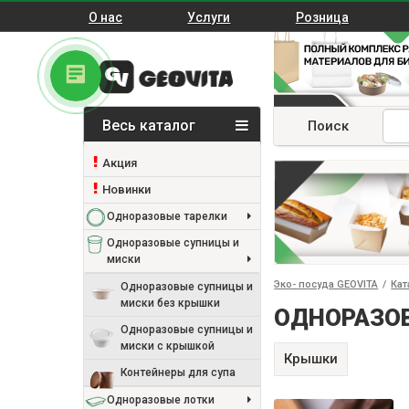
О нас
Услуги
Розница
Весь каталог
Поиск
Акция
Новинки
Одноразовые тарелки
Одноразовые супницы и
миски
Эко- посуда GEOVITA
/
Кат
Одноразовые супницы и
миски без крышки
ОДНОРАЗО
Одноразовые супницы и
миски с крышкой
Крышки
Контейнеры для супа
Одноразовые лотки