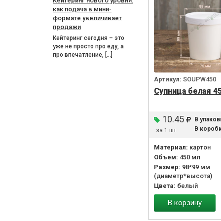
Кейтеринг нового уровня:
как подача в мини-
формате увеличивает
продажи
Кейтеринг сегодня – это
уже не просто про еду, а
про впечатление, […]
Артикул:
SOUPW450
Супница белая 4
10.45
В упаков
В коробк
за 1 шт.
Материал:
картон
Объем:
450 мл
Размер:
98*99 мм
(диаметр*высота)
Цвета:
белый
В корзину