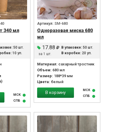
40
Артикул:
SM-680
т 340 мл
Одноразовая миска 680
мл
17.88
аковке:
50 шт.
В упаковке:
50 шт.
робке:
10 уп.
В коробке:
20 уп.
за 1 шт.
н
Материал:
сахарный тростник
Объем:
680 мл
м
Размер:
188*39 мм
а)
Цвета:
белый
МСК
В корзину
МСК
СПБ
СПБ