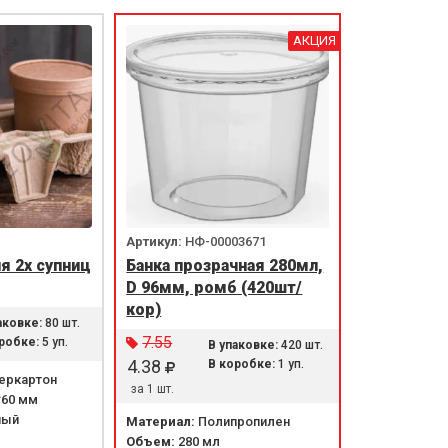
АКЦИЯ
Артикул:
НФ-00003671
я 2х супниц
Банка прозрачная 280мл,
D 96мм, ромб (420шт/
кор)
аковке:
80 шт.
7.55
робке:
5 уп.
В упаковке:
420 шт.
4.38
В коробке:
1 уп.
еркартон
за 1 шт.
*60 мм
ный
Материал:
Полипропилен
Объем:
280 мл