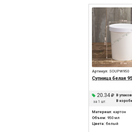
Артикул:
SOUPW950
Супница белая 9
20.34
В упаков
В коробк
за 1 шт.
Материал:
картон
Объем:
950 мл
Цвета:
белый