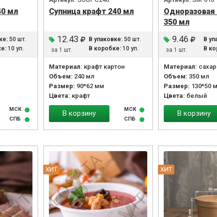
40 мл
Супница крафт 240 мл
Одноразовая 
350 мл
12.43
9.46
ке:
50 шт.
В упаковке:
50 шт.
В уп
е:
10 уп.
В коробке:
10 уп.
В ко
за 1 шт.
за 1 шт.
Материал:
крафт картон
Материал:
сахар
Объем:
240 мл
Объем:
350 мл
Размер:
90*62 мм
Размер:
130*50 
Цвета:
крафт
Цвета:
белый
МСК
МСК
В корзину
В корзину
СПБ
СПБ
ХИТ
ХИТ