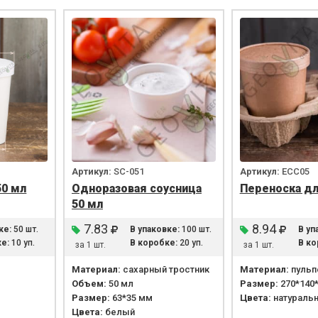
Артикул:
SС-051
Артикул:
ECC05
50 мл
Одноразовая соусница
Переноска дл
50 мл
7.83
8.94
ке:
50 шт.
В упаковке:
100 шт.
В уп
е:
10 уп.
В коробке:
20 уп.
В ко
за 1 шт.
за 1 шт.
Материал:
сахарный тростник
Материал:
пульп
Объем:
50 мл
Размер:
270*140
Размер:
63*35 мм
Цвета:
натураль
Цвета:
белый