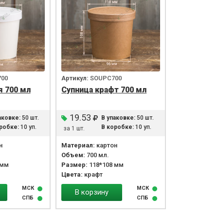
00
Артикул:
SOUPC700
я 700 мл
Супница крафт 700 мл
19.53
аковке:
50 шт.
В упаковке:
50 шт.
робке:
10 уп.
В коробке:
10 уп.
за 1 шт.
н
Материал:
картон
Объем:
700 мл.
 мм
Размер:
118*108 мм
Цвета:
крафт
МСК
МСК
В корзину
СПБ
СПБ