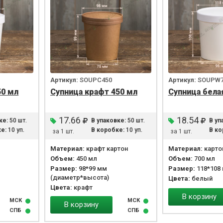
Артикул:
SOUPC450
Артикул:
SOUPW7
50 мл
Супница крафт 450 мл
Супница бела
17.66
18.54
ке:
50 шт.
В упаковке:
50 шт.
В уп
е:
10 уп.
В коробке:
10 уп.
В ко
за 1 шт.
за 1 шт.
Материал:
крафт картон
Материал:
карто
Объем:
450 мл
Объем:
700 мл
Размер:
98*99 мм
Размер:
118*108
(диаметр*высота)
Цвета:
белый
Цвета:
крафт
В корзину
МСК
МСК
В корзину
СПБ
СПБ