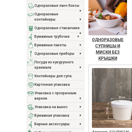
Одноразовые ланч боксы
Одноразовые
контейнеры
Одноразовые стаканчики
Бумажные трубочки
ОДНОРАЗОВЫЕ
Бумажные пакеты
СУПНИЦЫ И
МИСКИ БЕЗ
Одноразовые приборы
КРЫШКИ
Посуда из кукурузного
крахмала
Контейнеры для супа
Картонная упаковка
Упаковка с прозрачным
верхом
Упаковка на вынос
Бумажная упаковка
Барные аксессуары
Артикул:
SOUPW240