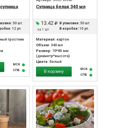
супница
Супница белая 340 мл
13.42
аковке:
50 шт.
В упаковке:
50 шт.
робке:
12 уп.
В коробке:
10 уп.
за 1 шт.
ный тростник
Материал:
картон
Объем:
340 мл
мм
Размер:
70*85 мм
(диаметр*высота)
Цвета:
белый
МСК
МСК
СПБ
В корзину
СПБ