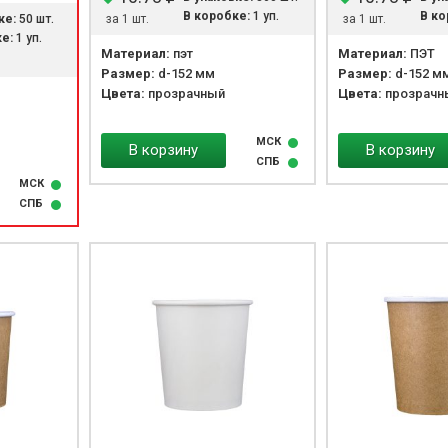
В коробке:
1 уп.
В ко
ке:
50 шт.
за 1 шт.
за 1 шт.
е:
1 уп.
Материал:
пэт
Материал:
ПЭТ
Размер:
d-152 мм
Размер:
d-152 м
Цвета:
прозрачный
Цвета:
прозрачн
МСК
В корзину
В корзину
СПБ
МСК
СПБ