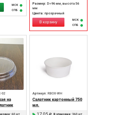
Размер:
D=96 мм, высота 56
МСК
мм
СПБ
Цвета:
прозрачный
МСК
В корзину
СПБ
-02
Артикул:
RBOX-WH
ая на
Салатник картонный 750
латник
мл.
17.05
аковке:
60 шт.
В упаковке:
360 шт.