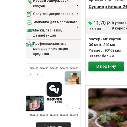
Наборы одноразовой
посуды
Супница белая 2
Сопутствующие товары
11.70
Упаковка для мороженого
В упаков
В коробк
за 1 шт.
Маски, перчатки,
дезинфекция
Материал:
картон
Профессиональные
Объем:
240 мл
моющие и чистящие
Размер:
90*62 мм
средства
Цвета:
белый
В корзину