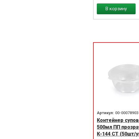
В корзину
Артикул:
00-00078903
Контейнер супо
500мл ПП прозр
К-144 СТ (50шт/у