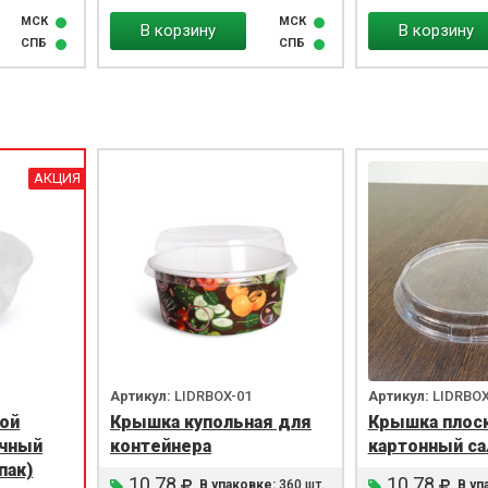
МСК
МСК
В корзину
В корзину
СПБ
СПБ
АКЦИЯ
Артикул:
LIDRBOX-01
Артикул:
LIDRBOX
вой
Крышка купольная для
Крышка плоск
ачный
контейнера
картонный са
пак)
10.78
10.78
В упаковке:
360 шт.
В уп