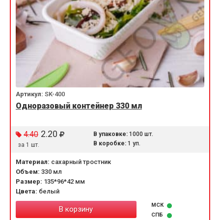
Артикул:
SK-400
Одноразовый контейнер 330 мл
2.20
4.40
В упаковке:
1000 шт.
В коробке:
1 уп.
за 1 шт.
Материал:
сахарный тростник
Объем:
330 мл
Размер:
135*96*42 мм
Цвета:
белый
МСК
В корзину
СПБ