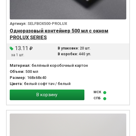
Артикул:
SELFBOX500-PROLUX
Одноразовый контейнер 500 мл с окном
PROLUX SERIES
13.11
В упаковке:
20 шт.
В коробке:
440 уп.
за 1 шт.
Материал:
белёный коробочный картон
Объем:
500 мл
Размер:
168x68x40
Цвета:
белый софт тач / белый
МСК
В корзину
СПБ