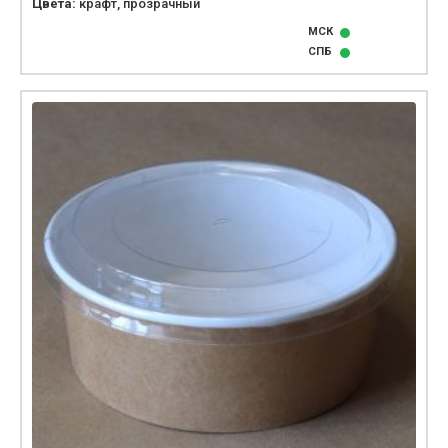
Цвета:
крафт, прозрачный
МСК
СПБ