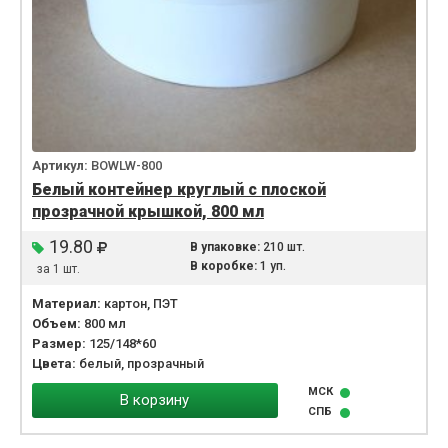
Артикул:
BOWLW-800
Белый контейнер круглый с плоской
прозрачной крышкой, 800 мл
19.80
В упаковке:
210 шт.
В коробке:
1 уп.
за 1 шт.
Материал:
картон, ПЭТ
Объем:
800 мл
Размер:
125/148*60
Цвета:
белый, прозрачный
МСК
В корзину
СПБ