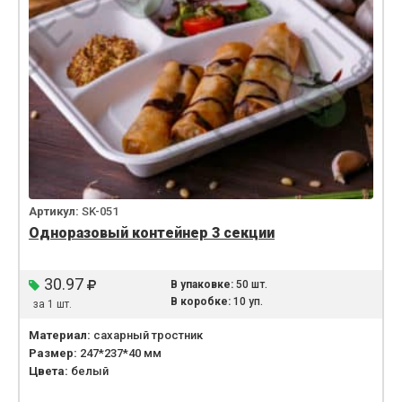
Артикул:
SK-051
Одноразовый контейнер 3 секции
30.97
В упаковке:
50 шт.
В коробке:
10 уп.
за 1 шт.
Материал:
сахарный тростник
Размер:
247*237*40 мм
Цвета:
белый