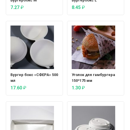
Бургербокс М
Бургербокс L
7.27
₽
8.45
₽
Бургер бокс «CФЕРА» 500
Уголок для гамбургера
мл
150*175 мм
17.60
₽
1.30
₽