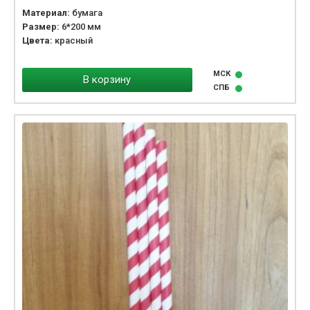
Материал:
бумага
Размер:
6*200 мм
Цвета:
красный
МСК
В корзину
СПБ