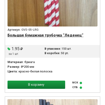
Артикул:
GVS-05-LRG
Большая бумажная трубочка “Леденец”
1.95
В упаковке:
150 шт.
В коробке:
50 уп.
за 1 шт.
Материал:
бумага
Размер:
8*200 мм
Цвета:
красно-белая полоска
МСК
В корзину
СПБ