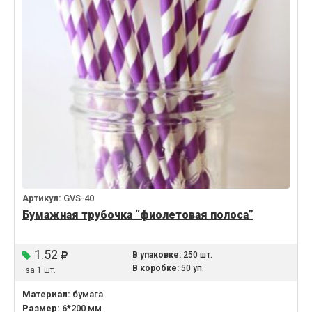
Артикул:
GVS-40
Бумажная трубочка “фиолетовая полоса”
1.52
В упаковке:
250 шт.
В коробке:
50 уп.
за 1 шт.
Материал:
бумага
Размер:
6*200 мм