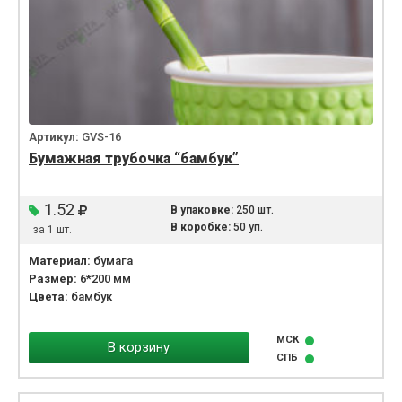
Артикул:
GVS-16
Бумажная трубочка “бамбук”
1.52
В упаковке:
250 шт.
В коробке:
50 уп.
за 1 шт.
Материал:
бумага
Размер:
6*200 мм
Цвета:
бамбук
МСК
В корзину
СПБ