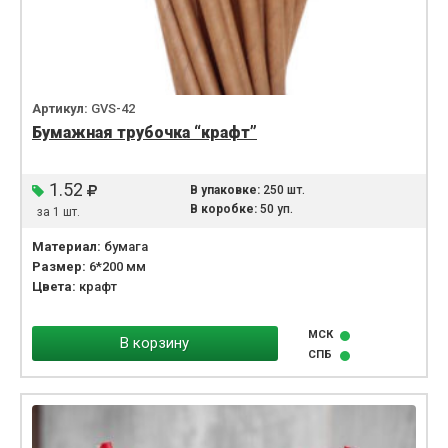
Артикул:
GVS-42
Бумажная трубочка “крафт”
1.52
В упаковке:
250 шт.
В коробке:
50 уп.
за 1 шт.
Материал:
бумага
Размер:
6*200 мм
Цвета:
крафт
МСК
В корзину
СПБ