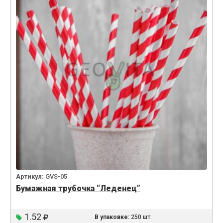
Артикул:
GVS-05
Бумажная трубочка “Леденец”
1.52
В упаковке:
250 шт.