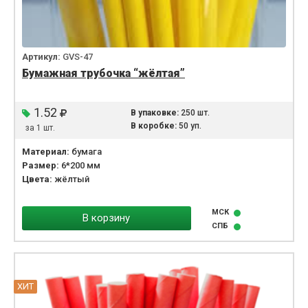
Артикул:
GVS-47
Бумажная трубочка “жёлтая”
1.52
В упаковке:
250 шт.
В коробке:
50 уп.
за 1 шт.
Материал:
бумага
Размер:
6*200 мм
Цвета:
жёлтый
МСК
В корзину
СПБ
ХИТ