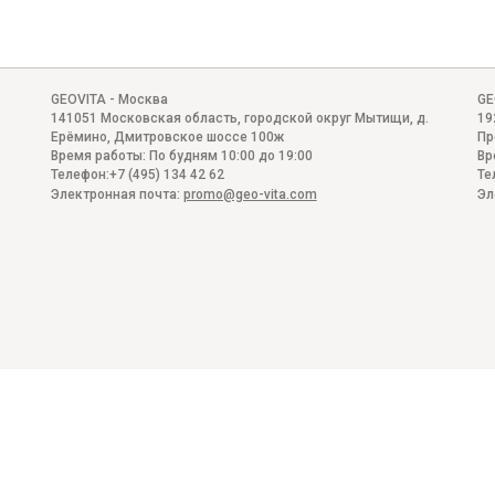
GEOVITA - Москва
GE
141051
Московская область, городской округ Мытищи, д.
19
Ерёмино
,
Дмитровское шоссе 100ж
Пр
Время работы:
По будням 10:00 до 19:00
Вр
Телефон:
+7 (495) 134 42 62
Те
Электронная почта:
promo@geo-vita.com
Эл