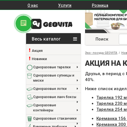
О нас
Услуги
Розница
Весь каталог
Поиск
Акция
Эко- посуда GEOVITA
/
Но
Новинки
АКЦИЯ НА 
Одноразовые тарелки
Друзья, в период с
Одноразовые супницы и
40%.
миски
Ниже список издели
Одноразовые лотки
Одноразовые ланч боксы
Тарелка 192 м
Тарелка 230 м
Одноразовые
Тарелка 254 м
контейнеры
Креманка 156 
Одноразовые стаканчики
Креманка 300 
Бумажные трубочки