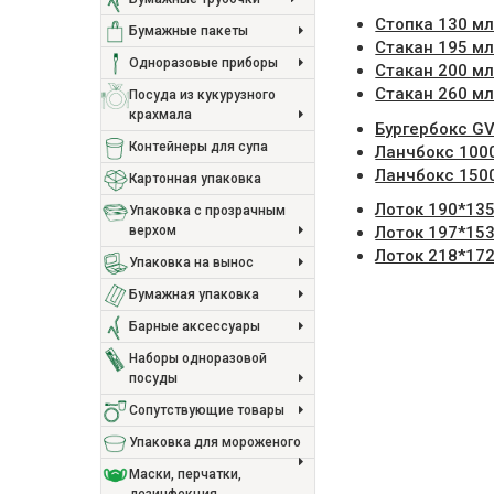
Стопка 130 мл
Бумажные пакеты
Стакан 195 мл
Одноразовые приборы
Стакан 200 мл
Стакан 260 мл
Посуда из кукурузного
крахмала
Бургербокс G
Контейнеры для супа
Ланчбокс 100
Ланчбокс 1500
Картонная упаковка
Лоток 190*135
Упаковка с прозрачным
верхом
Лоток 197*153
Лоток 218*172
Упаковка на вынос
Бумажная упаковка
Барные аксессуары
Наборы одноразовой
посуды
Сопутствующие товары
Упаковка для мороженого
Маски, перчатки,