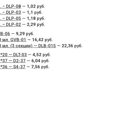
. – DLP-08
—
1,02
руб.
. – DLP-03
—
1,1
руб.
. – DLP-05
—
1,18
руб.
. – DLP-02
—
2,29
руб.
VB-06
—
9,29
руб.
0 мл. GVB-01
—
16,42
руб.
 мл. (3 секции) — DLB-015
—
22,36
руб.
*20 — DLT-03
—
4,52
руб.
*37 — D2-37
—
6,04
руб.
*36 — S4-37
—
7,56
руб.