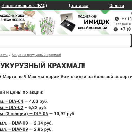
Частые вопросы (FAQ)
Доставка
Оплата
+7 (
Телефон в 
+7 (8
вости
/
Акция на кукурузный крахмал!
КУКУРУЗНЫЙ КРАХМАЛ!
8 Марта по 9 Мая
мы дарим Вам скидки на большой ассортим
й и цены по акции:
м. – DLY-04
—
4,03
руб.
м. – DLY-02
–
6,82
руб.
м. (3 секции) — DLY-06
—
10,92
руб.
мл. – DLW-08
—
2,34
руб.
мл. – DLW-09
—
2,86
руб.