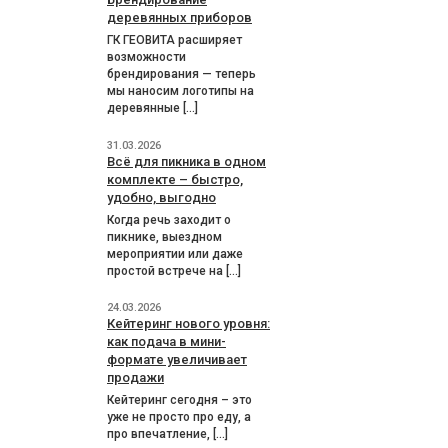
деревянных приборов
ГК ГЕОВИТА расширяет
возможности
брендирования — теперь
мы наносим логотипы на
деревянные […]
31.03.2026
Всё для пикника в одном
комплекте – быстро,
удобно, выгодно
Когда речь заходит о
пикнике, выездном
мероприятии или даже
простой встрече на […]
24.03.2026
Кейтеринг нового уровня:
как подача в мини-
формате увеличивает
продажи
Кейтеринг сегодня – это
уже не просто про еду, а
про впечатление, […]