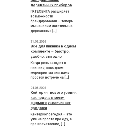
деревянных приборов
ГК ГЕОВИТА расширяет
возможности
брендирования — теперь
мы наносим логотипы на
деревянные […]
31.03.2026
Всё для пикника в одном
комплекте – быстро,
удобно, выгодно
Когда речь заходит о
пикнике, выездном
мероприятии или даже
простой встрече на […]
24.03.2026
Кейтеринг нового уровня:
как подача в мини-
формате увеличивает
продажи
Кейтеринг сегодня – это
уже не просто про еду, а
про впечатление, […]