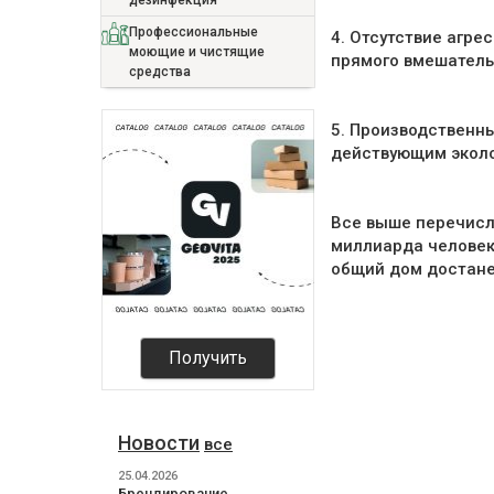
дезинфекция
Профессиональные
4. Отсутствие агр
моющие и чистящие
прямого вмешательс
средства
5. Производственн
действующим эколо
Все выше перечисл
миллиарда человек
общий дом достане
Получить
Новости
все
25.04.2026
Брендирование