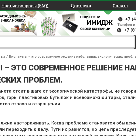
Частые вопросы (FAQ)
Доставка
Оплата
+7 (
Телефон в 
+7 (8
тьи
/
Биопакеты – это современное решение наболевших экологических пробле
 – ЭТО СОВРЕМЕННОЕ РЕШЕНИЕ Н
СКИХ ПРОБЛЕМ.
анета стоит в шаге от экологической катастрофы, не гово
ок, горы пластиковых бутылок и всевозможной тары, стал
ства страха и отвращения.
олжна настораживать. Когда проблема становится обыденн
ли переходить к делу. Пути их разнятся, но цель преследу
о сократить использование пластиковой упаковки. Ведь д