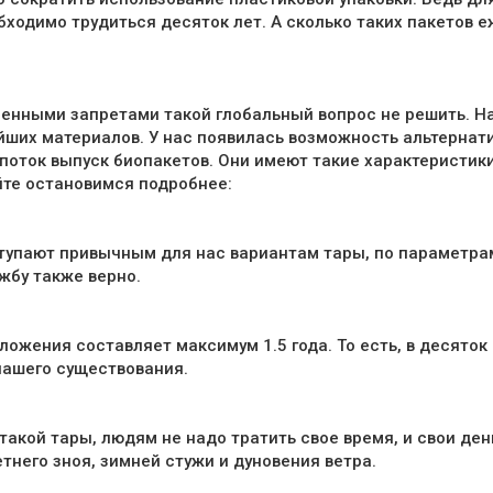
обходимо трудиться десяток лет. А сколько таких пакето
ненными запретами такой глобальный вопрос не решить. 
йших материалов. У нас появилась возможность альтернат
поток выпуск биопакетов. Они имеют такие характеристик
йте остановимся подробнее:
уступают привычным для нас вариантам тары, по параметр
жбу также верно.
зложения составляет максимум 1.5 года. То есть, в десято
нашего существования.
такой тары, людям не надо тратить свое время, и свои де
етнего зноя, зимней стужи и дуновения ветра.