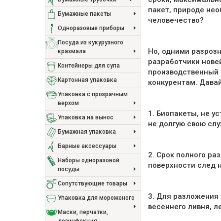
пакет, природе не
Бумажные пакеты
человечество?
Одноразовые приборы
Посуда из кукурузного
Но, одними разроз
крахмала
разработчики нове
Контейнеры для супа
производственный 
Картонная упаковка
конкурентам. Дава
Упаковка с прозрачным
верхом
1. Биопакеты, не 
Упаковка на вынос
не долгую свою слу
Бумажная упаковка
Барные аксессуары
2. Срок полного ра
Наборы одноразовой
поверхности след 
посуды
Сопутствующие товары
3. Для разложения 
Упаковка для мороженого
весеннего ливня, л
Маски, перчатки,