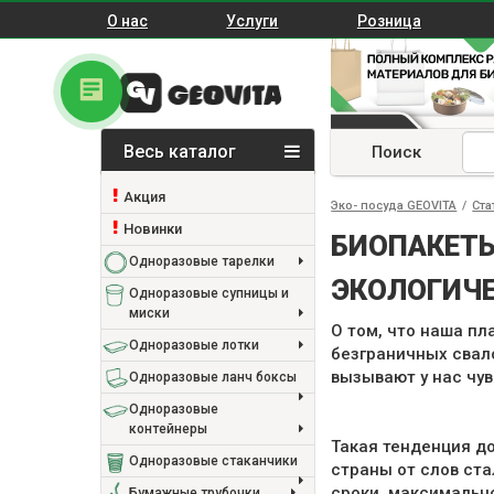
О нас
Услуги
Розница
Весь каталог
Поиск
Акция
Эко- посуда GEOVITA
/
Ста
Новинки
БИОПАКЕТЫ
Одноразовые тарелки
ЭКОЛОГИЧЕ
Одноразовые супницы и
миски
О том, что наша пл
Одноразовые лотки
безграничных свал
вызывают у нас чув
Одноразовые ланч боксы
Одноразовые
контейнеры
Такая тенденция д
Одноразовые стаканчики
страны от слов ста
сроки, максимальн
Бумажные трубочки