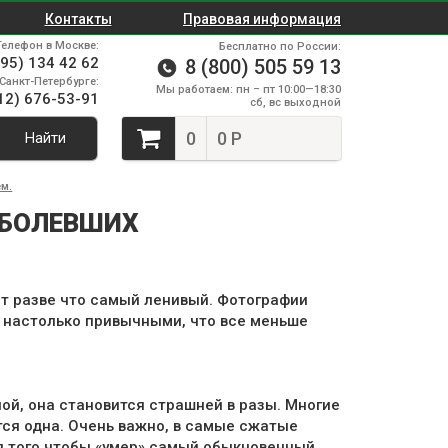
Контакты
Правовая информация
Телефон в Москве:
Бесплатно по России:
495) 134 42 62
8 (800) 505 59 13
Санкт-Петербурге:
Мы работаем: пн – пт 10:00—18:30
12) 676-53-91
сб, вс выходной
0
0 Р
Найти
м.
АБОЛЕВШИХ
рит разве что самый ленивый. Фотографии
и настолько привычными, что все меньше
ой, она становится страшней в разы. Многие
ется одна. Очень важно, в самые сжатые
ля того чтобы «умер» самый обыкновенный