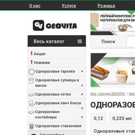
О нас
Услуги
Розница
Весь каталог
Поиск
Акция
Новинки
Одноразовые тарелки
Одноразовые супницы и
миски
Эко- посуда GEOVITA
/
Кат
Одноразовые лотки
ОДНОРАЗО
Одноразовые ланч боксы
Одноразовые
контейнеры
0,12
0,225 мл
Одноразовые стаканчики
Одноразовые ста