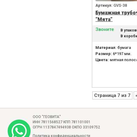
Артикул:
GVS-38
Бумажная трубо
“Мята”
Звоните
В упаков
В коробк
Материал:
бумага
Размер:
6*197 мм.
Цвета:
мятная полос
Страница 7 из 7
ООО "ГЕОВИТА"
ИНН 7811568527 КПП 781101001
ОГРН 1137847494938 ОКПО 33109752
Политика конфиденциальности