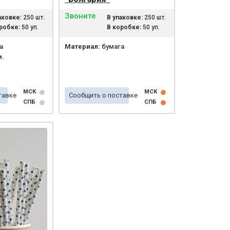
Звоните
аковке:
250 шт.
В упаковке:
250 шт.
робке:
50 уп.
В коробке:
50 уп.
а
Материал:
бумага
м.
МСК
МСК
тавке
Сообщить о поставке
СПБ
СПБ