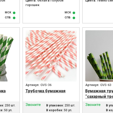
рон
Цвета:
белая в голубой
Цвета:
темно син
горошек
МСК
МСК
СПБ
СПБ
Артикул:
GVS-36
Артикул:
GVS-63
чка
Трубочка бумажная
Бумажная тр
“сахарный тр
Звоните
Звоните
ке:
250 шт.
В упаковке:
250 шт.
В уп
е:
50 уп.
В коробке:
50 уп.
В ко