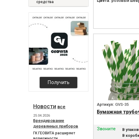
Цвета:
розовый шев
средства
Получить
Артикул:
GVS-35
Новости
все
Бумажная трубо
25.04.2026
Брендирование
деревянных приборов
Звоните
В упаков
ГК ГЕОВИТА расширяет
В коробк
возможности