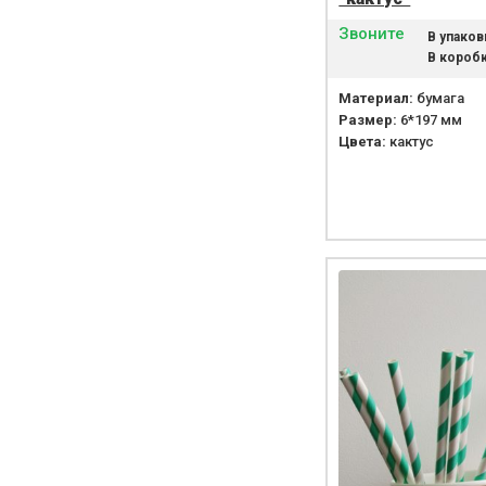
Звоните
В упаков
В коробк
Материал:
бумага
Размер:
6*197 мм
Цвета:
кактус