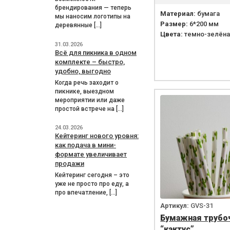
брендирования — теперь
Материал:
бумага
мы наносим логотипы на
Размер:
6*200 мм
деревянные […]
Цвета:
темно-зелёна
31.03.2026
Всё для пикника в одном
комплекте – быстро,
удобно, выгодно
Когда речь заходит о
пикнике, выездном
мероприятии или даже
простой встрече на […]
24.03.2026
Кейтеринг нового уровня:
как подача в мини-
формате увеличивает
продажи
Кейтеринг сегодня – это
уже не просто про еду, а
про впечатление, […]
Артикул:
GVS-31
Бумажная трубо
“кактус”