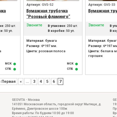
Артикул:
GVS-52
Артикул:
GVS-33
чка
Бумажная трубочка
Бумажная тр
“Розовый фламинго”
Звоните
Звоните
ке:
250 шт.
В упаковке:
250 шт.
В уп
е:
50 уп.
В коробке:
50 уп.
В ко
Материал:
бумага
Материал:
бумаг
Размер:
6*197 мм.
Размер:
6*197 м
а
Цвета:
розовая полоса
Цвета:
белая в м
горошек
МСК
МСК
СПБ
СПБ
« Первая
«
...
3
4
5
6
7
GEOVITA - Москва
GE
141051
Московская область, городской округ Мытищи, д.
19
Ерёмино
,
Дмитровское шоссе 100ж
Пр
Время работы:
По будням 10:00 до 19:00
Вр