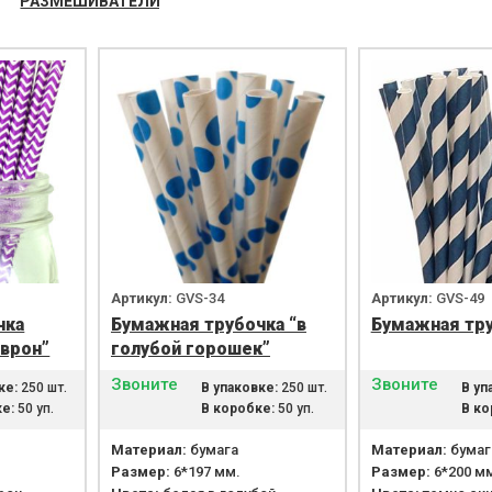
РАЗМЕШИВАТЕЛИ
Артикул:
GVS-34
Артикул:
GVS-49
чка
Бумажная трубочка “в
Бумажная тр
врон”
голубой горошек”
Звоните
Звоните
ке:
250 шт.
В упаковке:
250 шт.
В уп
е:
50 уп.
В коробке:
50 уп.
В ко
Материал:
бумага
Материал:
бумаг
Размер:
6*197 мм.
Размер:
6*200 м