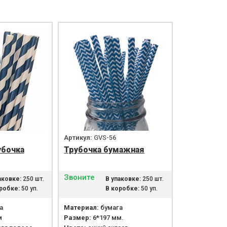
Артикул:
GVS-56
убочка
Трубочка бумажная
Звоните
аковке:
250 шт.
В упаковке:
250 шт.
робке:
50 уп.
В коробке:
50 уп.
а
Материал:
бумага
м
Размер:
6*197 мм.