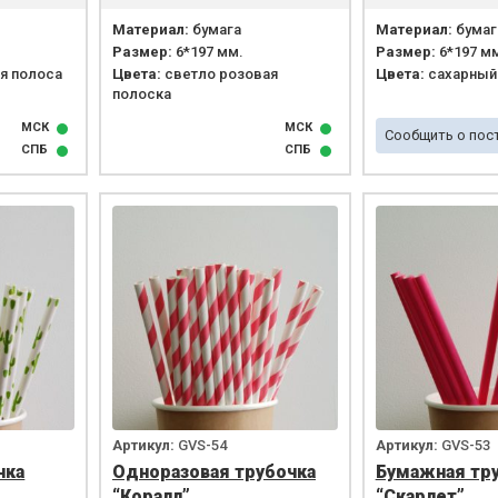
Материал:
бумага
Материал:
бумаг
Размер:
6*197 мм.
Размер:
6*197 м
я полоса
Цвета:
светло розовая
Цвета:
сахарный 
полоска
МСК
МСК
Сообщить о пос
СПБ
СПБ
Артикул:
GVS-54
Артикул:
GVS-53
чка
Одноразовая трубочка
Бумажная тр
“Коралл”
“Скарлет”