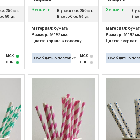
Звоните
Звоните
ке:
250 шт.
В упаковке:
250 шт.
В уп
е:
50 уп.
В коробке:
50 уп.
В ко
Материал:
бумага
Материал:
бумаг
Размер:
6*197 мм.
Размер:
6*197 м
Цвета:
коралл в полоску
Цвета:
скарлет
МСК
МСК
Сообщить о поставке
Сообщить о пос
СПБ
СПБ