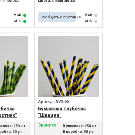
яя полоса
Цвета:
синий зигзаг
МСК
МСК
Сообщить о поставке
СПБ
СПБ
Артикул:
GVS-55
убочка
Бумажная трубочка
остник”
“Швеция”
Звоните
аковке:
250 шт.
В упаковке:
250 шт.
робке:
50 уп.
В коробке:
50 уп.