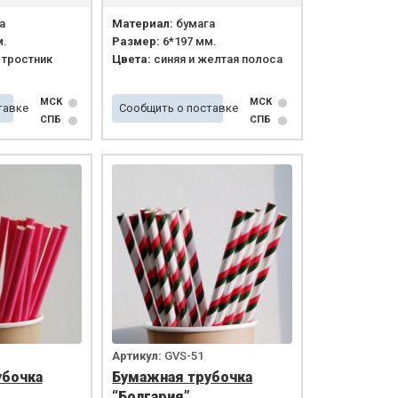
а
Материал:
бумага
м.
Размер:
6*197 мм.
тростник
Цвета:
синяя и желтая полоса
МСК
МСК
тавке
Сообщить о поставке
СПБ
СПБ
Артикул:
GVS-51
убочка
Бумажная трубочка
“Болгария”