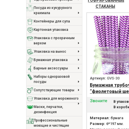
ГОФРИРОВАННЫЕ
СТАКАНЫ
Посуда из кукурузного
крахмала
Контейнеры для супа
Картонная упаковка
Упаковка с прозрачным
верхом
Упаковка на вынос
Бумажная упаковка
Барные аксессуары
Наборы одноразовой
Артикул:
GVS-30
посуды
Бумажная трубо
Сопутствующие товары
“фиолетовый ше
Упаковка для мороженого
Звоните
В упаков
Маски, перчатки,
В коробк
дезинфекция
Материал:
бумага
Профессиональные
Размер:
6*197 мм.
моющие и чистящие