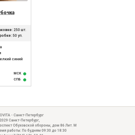
убочка
аковке:
250 шт.
робке:
50 уп.
а
м
елкий синий
МСК
СПБ
OVITA - Санкт-Петербург
2029
Санкт-Петербург
,
оспект Обуховской обороны, дом 86 Лит. М
емя работы:
По будням 09:30 до 18:30