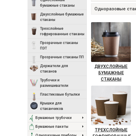
Однослойные
бумажные стаканы
Одноразовые ста
Двухслойные бумажные
стаканы
Трехслойные
гофрированные стаканы
Прозрачные стаканы
ПЭТ
Прозрачные стаканы ПП
Держатели для
ДВУХСЛОЙНЫЕ
стаканов
БУМАЖНЫЕ
СТАКАНЫ
Трубочки и
размешиватели
Пластиковые бутылки
Крышки для
стаканчиков
Бумажные трубочки
Бумажные пакеты
ТРЕХСЛОЙНЫЕ
Одноразовые приборы