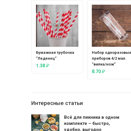
Бумажная трубочка
Набор одноразовы
“Леденец”
приборов 4/2 мал.
“вилка/нож”
1.38
₽
8.70
₽
Интересные статьи
Всё для пикника в одном
комплекте – быстро,
удобно, выгодно