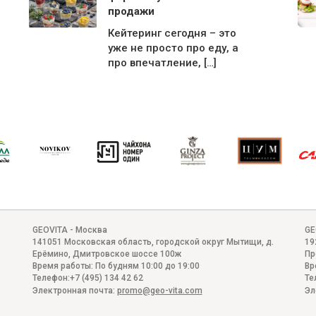
продажи
Кейтеринг сегодня – это
уже не просто про еду, а
про впечатление, […]
GEOVITA - Москва
GE
141051
Московская область, городской округ Мытищи, д.
19
Ерёмино
,
Дмитровское шоссе 100ж
Пр
Время работы:
По будням 10:00 до 19:00
Вр
Телефон:
+7 (495) 134 42 62
Те
Электронная почта:
promo@geo-vita.com
Эл