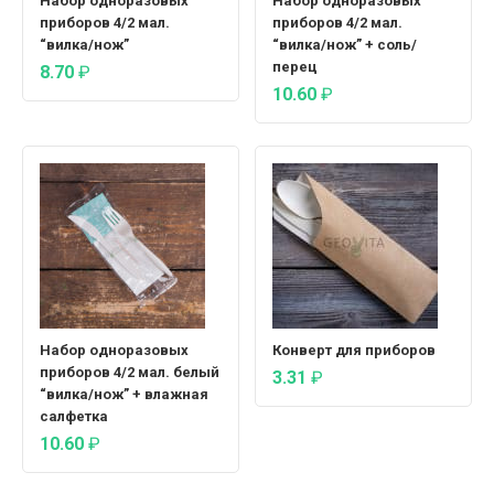
Набор одноразовых
Набор одноразовых
приборов 4/2 мал.
приборов 4/2 мал.
“вилка/нож”
“вилка/нож” + соль/
перец
8.70
₽
10.60
₽
Набор одноразовых
Конверт для приборов
приборов 4/2 мал. белый
3.31
₽
“вилка/нож” + влажная
салфетка
10.60
₽