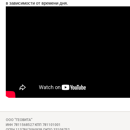
в зависимости от времени дня.
ООО "ГЕОВИТА"
ИНН 7811568527 КПП 781101001
ОГРН 1137847494938 ОКПО 33109752