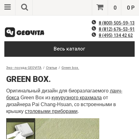
0
0 Р
8 (800) 505-59-13
8 (812) 676-53-91
8 (495) 134 42 62
Весь каталог
Эко- посуда GEOVITA
/
Статьи
/
Green box.
GREEN BOX.
Оригинальный дизайн для биоразлагаемого
ланч-
бокса
Green Box из
кукурузного крахмала
от
дизайнера Pai Chang-Hsuan, со встроенными в
крышку
столовыми приборами
.