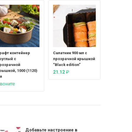
рафт контейнер
Салатник 900 мл с
руглый с
прозрачной крышкой
розрачной
“Black edition”
рышкой, 1000 (1120)
21.12
₽
л
воните
Добавьте настроение в