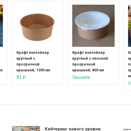
Крафт контейнер
Крафт контейнер
К
круглый с
круглый с плоской
к
прозрачной
прозрачной
п
мл
крышкой, 1300 мл
крышкой, 800 мл
к
м
31
₽
Звоните
З
Кейтеринг нового уровня: