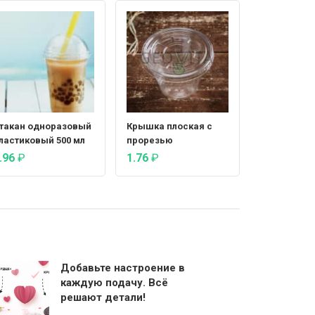
такан одноразовый
Крышка плоская с
ластиковый 500 мл
прорезью
.96
₽
1.76
₽
Добавьте настроение в
каждую подачу. Всё
решают детали!