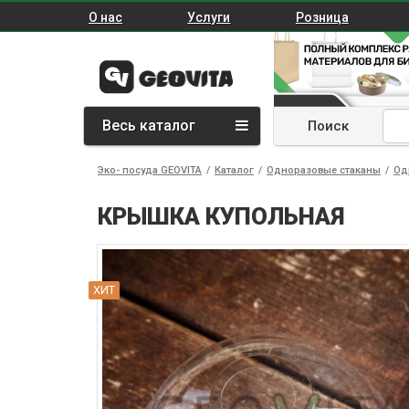
О нас
Услуги
Розница
Весь каталог
Поиск
Эко- посуда GEOVITA
/
Каталог
/
Одноразовые стаканы
/
Од
КРЫШКА КУПОЛЬНАЯ
ХИТ