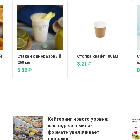
й
Стакан одноразовый
Стопка крафт 100 мл
С
260 мл
п
3.21
₽
5.36
₽
8
Кейтеринг нового уровня:
как подача в мини-
формате увеличивает
продажи