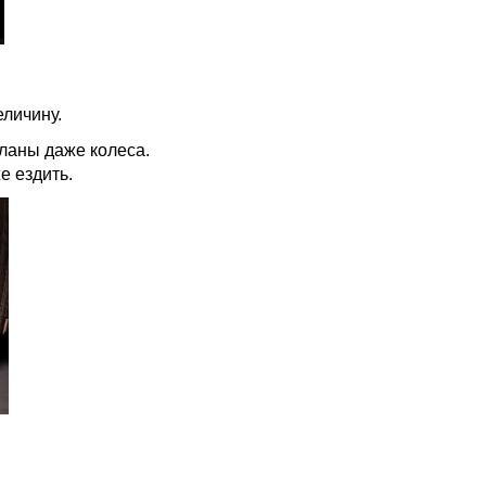
еличину.
ланы даже колеса.
е ездить.