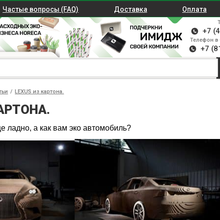
Частые вопросы (FAQ)
Доставка
Оплата
+7 (
Телефон в 
+7 (8
тьи
/
LEXUS из картона.
АРТОНА.
ще ладно, а как вам эко автомобиль?