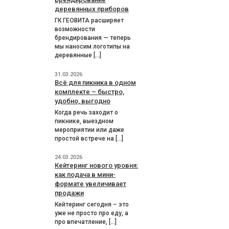
деревянных приборов
ГК ГЕОВИТА расширяет
возможности
брендирования — теперь
мы наносим логотипы на
деревянные […]
31.03.2026
Всё для пикника в одном
комплекте – быстро,
удобно, выгодно
Когда речь заходит о
пикнике, выездном
мероприятии или даже
простой встрече на […]
24.03.2026
Кейтеринг нового уровня:
как подача в мини-
формате увеличивает
продажи
Кейтеринг сегодня – это
уже не просто про еду, а
про впечатление, […]