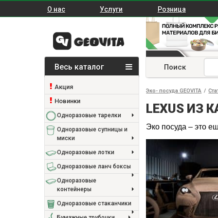
О нас
Услуги
Розница
Весь каталог
Поиск
Акция
Эко- посуда GEOVITA
/
Ста
Новинки
LEXUS ИЗ К
Одноразовые тарелки
Эко посуда – это е
Одноразовые супницы и
миски
Одноразовые лотки
Одноразовые ланч боксы
Одноразовые
контейнеры
Одноразовые стаканчики
Бумажные трубочки