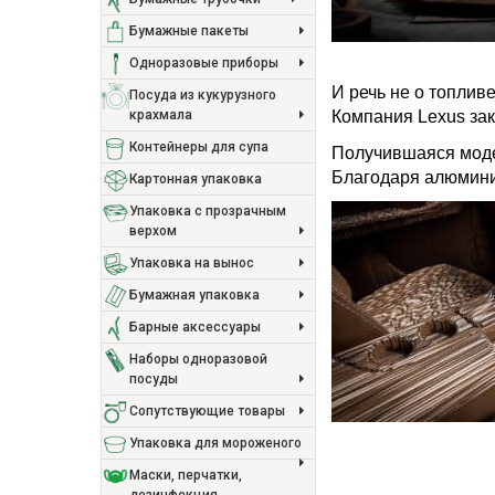
Бумажные пакеты
Одноразовые приборы
И речь не о топливе
Посуда из кукурузного
крахмала
Компания Lexus зак
Контейнеры для супа
Получившаяся модел
Благодаря алюмини
Картонная упаковка
Упаковка с прозрачным
верхом
Упаковка на вынос
Бумажная упаковка
Барные аксессуары
Наборы одноразовой
посуды
Сопутствующие товары
Упаковка для мороженого
Маски, перчатки,