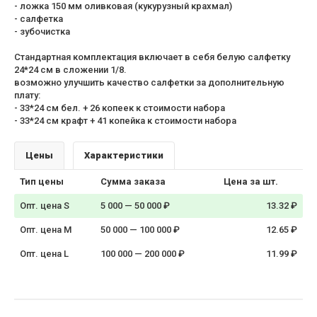
- ложка 150 мм оливковая (кукурузный крахмал)
- салфетка
- зубочистка
Стандартная комплектация включает в себя белую салфетку
24*24 см в сложении 1/8.
возможно улучшить качество салфетки за дополнительную
плату:
- 33*24 см бел. + 26 копеек к стоимости набора
- 33*24 см крафт + 41 копейка к стоимости набора
Цены
Характеристики
Тип цены
Сумма заказа
Цена за шт.
Опт. цена S
5 000 — 50 000 ₽
13.32 ₽
Опт. цена M
50 000 — 100 000 ₽
12.65 ₽
Опт. цена L
100 000 — 200 000 ₽
11.99 ₽