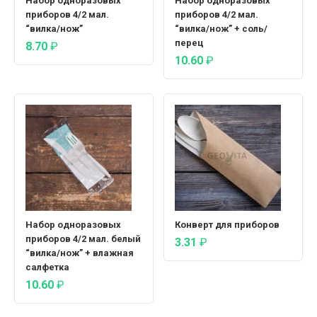
Набор одноразовых
Набор одноразовых
приборов 4/2 мал.
приборов 4/2 мал.
“вилка/нож”
“вилка/нож” + соль/
перец
8.70
₽
10.60
₽
Набор одноразовых
Конверт для приборов
приборов 4/2 мал. белый
3.31
₽
“вилка/нож” + влажная
салфетка
10.60
₽