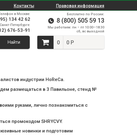
Контакты
Правовая информация
Телефон в Москве:
Бесплатно по России:
495) 134 42 62
8 (800) 505 59 13
Санкт-Петербурге:
Мы работаем: пн – пт 10:00—18:30
12) 676-53-91
сб, вс выходной
0
0 Р
Найти
иалистов индустрии HoReCa.
удем размещаться в 3 Павильоне, стенд №
воими руками, лично познакомиться с
аться промокодом SHRYCVY.
люзивные новинки и подготовим