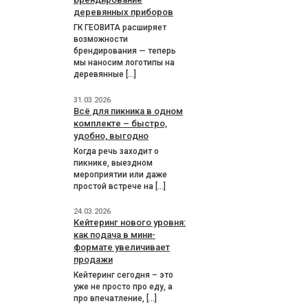
деревянных приборов
ГК ГЕОВИТА расширяет
возможности
брендирования — теперь
мы наносим логотипы на
деревянные […]
31.03.2026
Всё для пикника в одном
комплекте – быстро,
удобно, выгодно
Когда речь заходит о
пикнике, выездном
мероприятии или даже
простой встрече на […]
24.03.2026
Кейтеринг нового уровня:
как подача в мини-
формате увеличивает
продажи
Кейтеринг сегодня – это
уже не просто про еду, а
про впечатление, […]