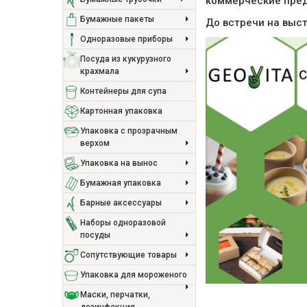
коммерческие пред
Бумажные пакеты
До встречи на выст
Одноразовые приборы
Посуда из кукурузного
крахмала
Контейнеры для супа
Картонная упаковка
Упаковка с прозрачным
верхом
Упаковка на вынос
Бумажная упаковка
Барные аксессуары
Наборы одноразовой
посуды
Сопутствующие товары
Упаковка для мороженого
Маски, перчатки,