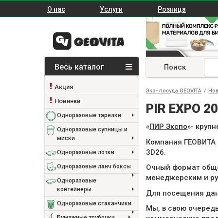
О нас
Услуги
Розница
Весь каталог
Поиск
Акция
Эко- посуда GEOVITA
/
Но
Новинки
PIR EXPO 2
Одноразовые тарелки
«
ПИР Экспо
»- круп
Одноразовые супницы и
миски
Компания ГЕОВИТА 
3D26.
Одноразовые лотки
Одноразовые ланч боксы
Очный формат обще
менеджерским и ру
Одноразовые
контейнеры
Для посещения дан
Одноразовые стаканчики
Мы, в свою очеред
Бумажные трубочки