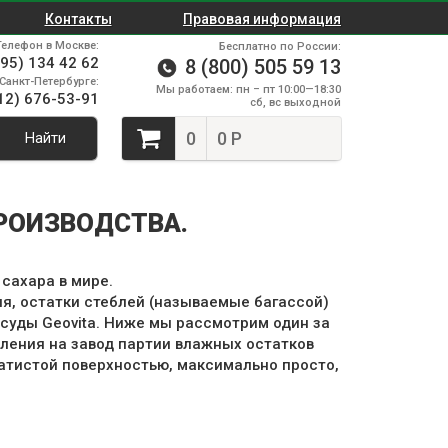
Контакты
Правовая информация
Телефон в Москве:
Бесплатно по России:
495) 134 42 62
8 (800) 505 59 13
Санкт-Петербурге:
Мы работаем: пн – пт 10:00—18:30
12) 676-53-91
сб, вс выходной
0
0 Р
Найти
ПРОИЗВОДСТВА.
сахара в мире.
ия, остатки стеблей (называемые багассой)
суды Geovita. Ниже мы рассмотрим один за
пления на завод партии влажных остатков
хатистой поверхностью, максимально просто,