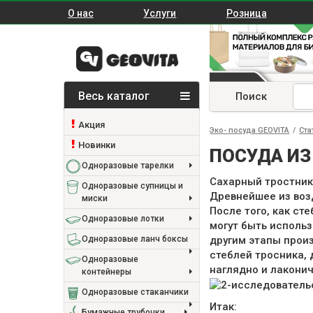
О нас
Услуги
Розница
Весь каталог
Поиск
Акция
Эко- посуда GEOVITA
/
Ста
Новинки
ПОСУДА ИЗ
Одноразовые тарелки
Сахарный тростник
Одноразовые супницы и
Древнейшее из воз
миски
После того, как ст
Одноразовые лотки
могут быть исполь
Одноразовые ланч боксы
другим этапы произ
стеблей тросника, 
Одноразовые
наглядно и лаконич
контейнеры
Одноразовые стаканчики
Итак:
Бумажные трубочки