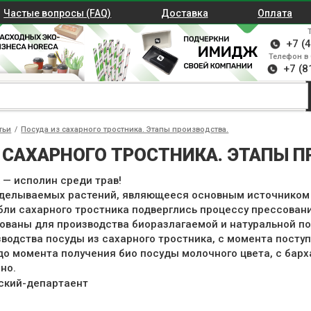
Частые вопросы (FAQ)
Доставка
Оплата
+7 (
Телефон в 
+7 (8
тьи
/
Посуда из сахарного тростника. Этапы производства.
 САХАРНОГО ТРОСТНИКА. ЭТАПЫ 
 — исполин среди трав!
делываемых растений, являющееся основным источником 
ебли сахарного тростника подверглись процессу прессован
зованы для производства биоразлагаемой и натуральной по
водства посуды из сахарного тростника, с момента посту
до момента получения био посуды молочного цвета, с бар
но.