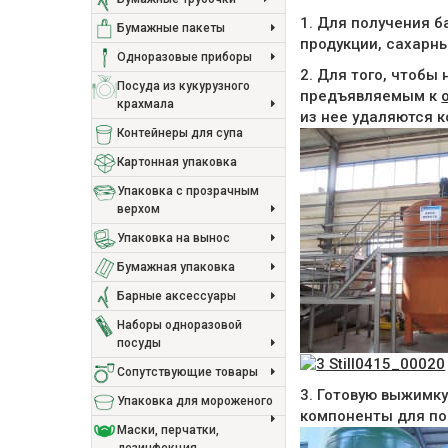
1. Для получения 
Бумажные пакеты
продукции, сахарны
Одноразовые приборы
2. Для того, чтобы
Посуда из кукурузного
предъявляемым к
крахмала
из нее удаляются к
Контейнеры для супа
Картонная упаковка
Упаковка с прозрачным
верхом
Упаковка на вынос
Бумажная упаковка
Барные аксессуары
Наборы одноразовой
посуды
Сопутствующие товары
3. Готовую выжимк
Упаковка для мороженого
компоненты для по
Маски, перчатки,