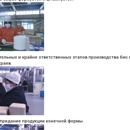
тельных и крайне ответственных этапов производства био 
краев.
– придание продукции конечной формы.