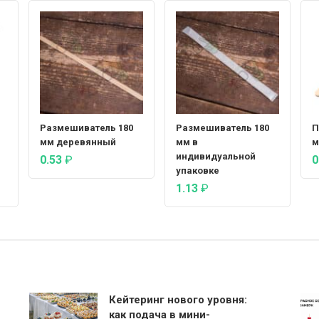
Размешиватель 180
Размешиватель 180
П
мм деревянный
мм в
м
индивидуальной
0.53
₽
0
упаковке
1.13
₽
Кейтеринг нового уровня:
как подача в мини-