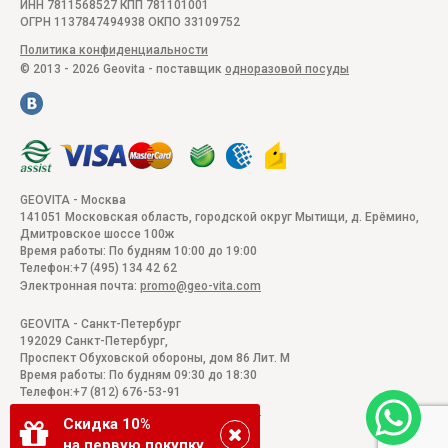
ИНН 7811568527 КПП 781101001
ОГРН 1137847494938 ОКПО 33109752
Политика конфиденциальности
© 2013 - 2026 Geovita - поставщик
одноразовой посуды
GEOVITA - Москва
141051
Московская область, городской округ Мытищи, д. Ерёмино
,
Дмитровское шоссе 100ж
Время работы:
По будням 10:00 до 19:00
Телефон:
+7 (495) 134 42 62
Электронная почта:
promo@geo-vita.com
GEOVITA - Санкт-Петербург
192029
Санкт-Петербург
,
Проспект Обуховской обороны, дом 86 Лит. М
Время работы:
По будням 09:30 до 18:30
Телефон:
+7 (812) 676-53-91
Электронная почта:
promo@geo-vita.com
Скидка 10%
на первую покупку