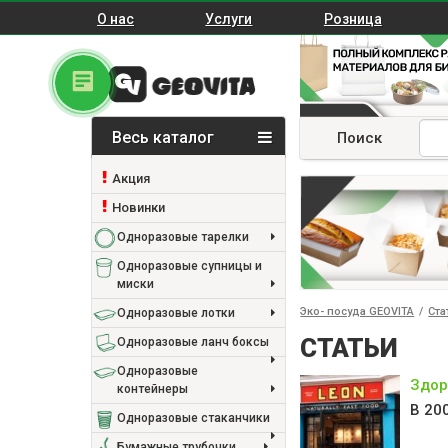
О нас
Услуги
Розница
Весь каталог
Поиск
Акция
Новинки
Одноразовые тарелки
Одноразовые супницы и
миски
Эко- посуда GEOVITA
/
Ста
Одноразовые лотки
СТАТЬИ
Одноразовые ланч боксы
Одноразовые
Здор
контейнеры
В 20
Одноразовые стаканчики
Бумажные трубочки