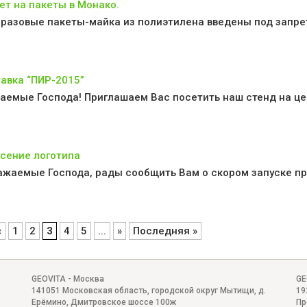
ет на пакеты в Монако.
разовые пакеты-майка из полиэтилена введены под запрет 
авка “ПИР-2015”
аемые Господа! Приглашаем Вас посетить наш стенд на це
сение логотипа
аемые Господа, рады сообщить Вам о скором запуске про
«
1
2
3
4
5
...
»
Последняя »
GEOVITA - Москва
GE
141051
Московская область, городской округ Мытищи, д.
19
Ерёмино
,
Дмитровское шоссе 100ж
Пр