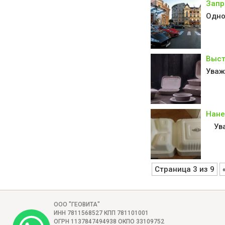
Запр
Одно
Выст
Уваж
Нане
Уваж
Страница 3 из 9
ООО "ГЕОВИТА"
ИНН 7811568527 КПП 781101001
ОГРН 1137847494938 ОКПО 33109752