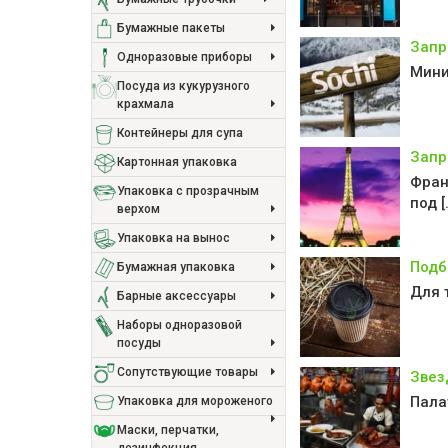
Бумажные пакеты
Запр
Одноразовые приборы
Мини
Посуда из кукурузного
крахмала
Контейнеры для супа
Запр
Картонная упаковка
Фран
Упаковка с прозрачным
под [
верхом
Упаковка на вынос
Подб
Бумажная упаковка
Для 
Барные аксессуары
Наборы одноразовой
посуды
Сопутствующие товары
Звез
Пала
Упаковка для мороженого
Маски, перчатки,