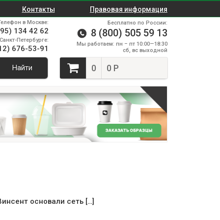
Контакты
Правовая информация
Телефон в Москве:
Бесплатно по России:
495) 134 42 62
8 (800) 505 59 13
Санкт-Петербурге:
Мы работаем: пн – пт 10:00—18:30
12) 676-53-91
сб, вс выходной
0
0 Р
Найти
инсент основали сеть […]