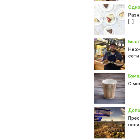
Одно
Разн
[…]
Быст
Неож
сети 
Бума
С мо
Допо
Прес
поли