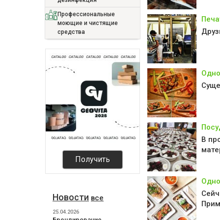
дезинфекция
Профессиональные
Печа
моющие и чистящие
Друз
средства
Одно
Суще
Посу
В пр
мате
Получить
Одно
Сейч
Новости
все
Прим
25.04.2026
Брендирование