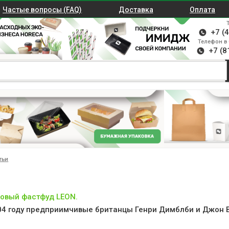
Частые вопросы (FAQ)
Доставка
Оплата
+7 (
Телефон в 
+7 (8
тьи
овый фастфуд LEON.
04 году предприимчивые британцы Генри Димблби и Джон В