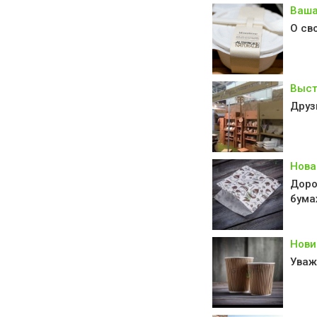
Ваша
О св
Выст
Друз
Нова
Доро
бума
Нови
Уваж