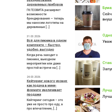
деревянных приборов
Бума
ГК ГЕОВИТА расширяет
Сейч
возможности
брендирования — теперь
внуш
мы наносим логотипы на
деревянные […]
Одно
31.03.2026
Всё для пикника в одном
Уваж
комплекте – быстро,
удобно, выгодно
Когда речь заходит о
пикнике, выездном
Стак
мероприятии или даже
простой встрече на […]
Запу
24.03.2026
Кейтеринг нового уровня:
как подача в мини-
формате увеличивает
Лучш
продажи
Лучш
Кейтеринг сегодня – это
уже не просто про еду, а
про впечатление, […]