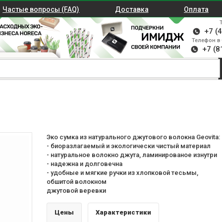
Частые вопросы (FAQ)
Доставка
Оплата
+7 (
Телефон в 
+7 (8
Эко сумка из натурального джутового волокна Geovita:
- биоразлагаемый и экологически чистый материал
- натуральное волокно джута, ламинированое изнутри
- надежна и долговечна
- удобные и мягкие ручки из хлопковой тесьмы,
обшитой волокном
джутовой веревки
Цены
Характеристики