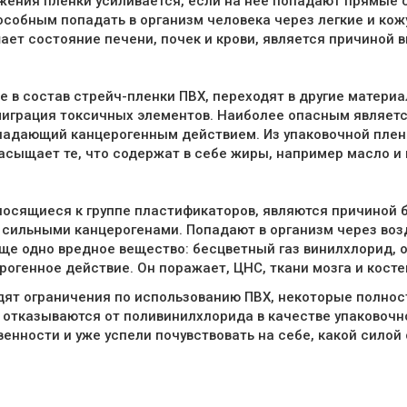
жения пленки усиливается, если на нее попадают прямые 
особным попадать в организм человека через легкие и кож
ает состояние печени, почек и крови, является причиной 
е в состав стрейч-пленки ПВХ, переходят в другие матер
миграция токсичных элементов. Наиболее опасным являетс
ладающий канцерогенным действием. Из упаковочной пленк
асыщает те, что содержат в себе жиры, например масло и 
носящиеся к группе пластификаторов, являются причиной 
сильными канцерогенами. Попадают в организм через возду
ще одно вредное вещество: бесцветный газ винилхлорид, 
рогенное действие. Он поражает, ЦНС, ткани мозга и косте
дят ограничения по использованию ПВХ, некоторые полно
отказываются от поливинилхлорида в качестве упаковочно
нности и уже успели почувствовать на себе, какой силой