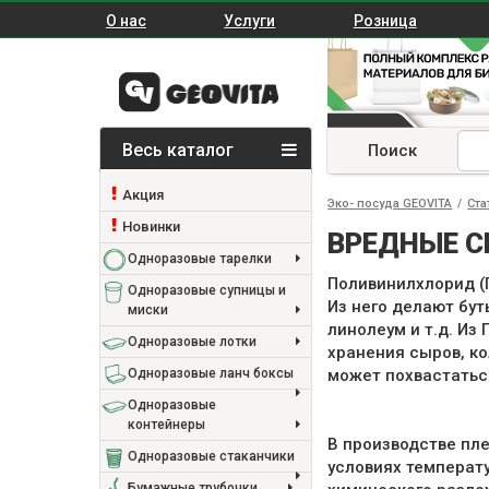
О нас
Услуги
Розница
Весь каталог
Поиск
Акция
Эко- посуда GEOVITA
/
Ста
Новинки
ВРЕДНЫЕ С
Одноразовые тарелки
Поливинилхлорид (
Одноразовые супницы и
Из него делают бут
миски
линолеум и т.д. Из
Одноразовые лотки
хранения сыров, ко
Одноразовые ланч боксы
может похвастатьс
Одноразовые
контейнеры
В производстве пле
Одноразовые стаканчики
условиях температ
Бумажные трубочки