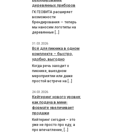
деревянных приборов
ГК ГЕОВИТА расширяет
возможности
брендирования — теперь
мы наносим логотипы на
деревянные […]
31.03.2026
Всё для пикника в одном
комплекте – быстро,
удобно, выгодно
Когда речь заходит о
пикнике, выездном
мероприятии или даже
простой встрече на […]
24.03.2026
Кейтеринг нового уровня:
как подача в мини-
формате увеличивает
продажи
Кейтеринг сегодня – это
уже не просто про еду, а
про впечатление, […]