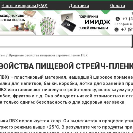
Частые вопросы (FAQ)
Доставка
Оплата
+7 (
Телефон в 
+7 (8
тьи
/
Вредные свойства пищевой стрейч-пленки ПВХ
ВОЙСТВА ПИЩЕВОЙ СТРЕЙЧ-ПЛЕНК
ПВХ) – пластиковый материал, нашедший широкое примене
ылки для напитков, банки, коробки, лотки для хранения пр
 ПВХ изготавливают пищевую стрейч-пленку, используемую 
лбас, фруктов и т.д. Она обладает низкой стоимостью и 
я только одним: безопасностью для здоровья человека.
нки ПВХ используется хлор. Он выделяется в процессе ути
урного режима выше +25°С. В результате чего продукты пр