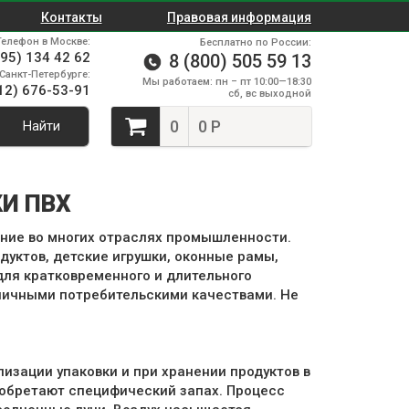
Контакты
Правовая информация
Телефон в Москве:
Бесплатно по России:
495) 134 42 62
8 (800) 505 59 13
Санкт-Петербурге:
Мы работаем: пн – пт 10:00—18:30
12) 676-53-91
сб, вс выходной
0
0 Р
Найти
И ПВХ
ние во многих отраслях промышленности.
одуктов, детские игрушки, оконные рамы,
для кратковременного и длительного
отличными потребительскими качествами. Не
лизации упаковки и при хранении продуктов в
иобретают специфический запах. Процесс