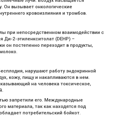
солнечные лучи. Воздух насыщается
у. Он вызывает онкологические
внутреннего кровоизлияния и тромбов.
иалы при непосредственном взаимодействии с
я Ди-2-этиленкситолат (DEHP) –
и он постепенно переходит в продукты,
молоко.
бесплодия, нарушают работу эндокринной
х, кожу, пищу и накапливаются в нем.
оказывающий на человека токсическое,
й.
стью запретили его. Международные
го материала, так как находятся под
 обладает потребительский бойкот.