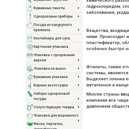
химического разло
гидрохлоридом, сп
Бумажные пакеты
заболевания, ухудш
Одноразовые приборы
Посуда из кукурузного
крахмала
Вещества, входящи
ними. Происходит 
Контейнеры для супа
пластификатор, об
Картонная упаковка
особенно быстро н
Упаковка с прозрачным
верхом
Фталаты, также от
Упаковка на вынос
системы, являются 
Бумажная упаковка
Выделяет пленка е
мутагенное и канце
Барные аксессуары
Многие страны вво
Наборы одноразовой
посуды
компании все чаще 
давлением обществе
Сопутствующие товары
Упаковка для мороженого
Маски, перчатки,