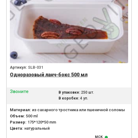
Артикул:
SLB-031
Одноразовый ланч-бокс 500 мл
Звоните
В упаковке:
250 шт.
В коробке:
4 уп.
Материал:
из сахарного тростника или пшеничной соломы
Объем:
500 ml
Размер:
175*120*50 mm
Цвета:
натуральный
МСК