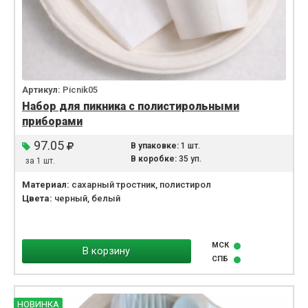
Артикул:
Picnik05
Набор для пикника с полистирольными
приборами
97.05
В упаковке:
1 шт.
В коробке:
35 уп.
за 1 шт.
Материал:
сахарный тростник, полистирол
Цвета:
черный, белый
МСК
В корзину
СПБ
НОВИНКА