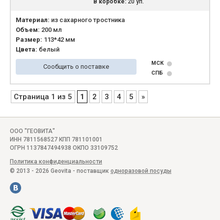
В коробке:
20 уп.
Материал:
из сахарного тростника
Объем:
200 мл
Размер:
113*42 мм
Цвета:
белый
МСК
Сообщить о поставке
СПБ
Страница 1 из 5
1
2
3
4
5
»
ООО "ГЕОВИТА"
ИНН 7811568527 КПП 781101001
ОГРН 1137847494938 ОКПО 33109752
Политика конфиденциальности
© 2013 - 2026 Geovita - поставщик
одноразовой посуды