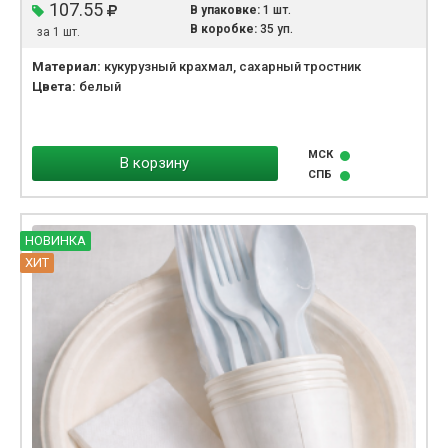
107.55
В упаковке:
1 шт.
В коробке:
35 уп.
за 1 шт.
Материал:
кукурузный крахмал, сахарный тростник
Цвета:
белый
МСК
В корзину
СПБ
НОВИНКА
ХИТ