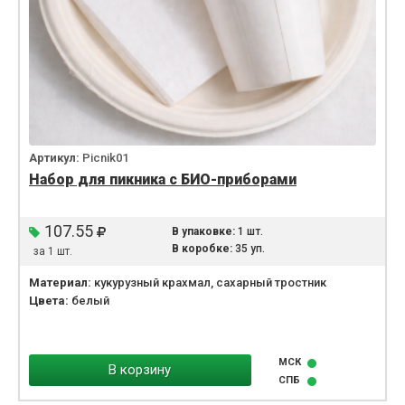
Артикул:
Picnik01
Набор для пикника с БИО-приборами
107.55
В упаковке:
1 шт.
В коробке:
35 уп.
за 1 шт.
Материал:
кукурузный крахмал, сахарный тростник
Цвета:
белый
МСК
В корзину
СПБ