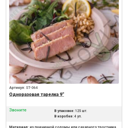
Артикул:
ST-064
Одноразовая тарелка 9″
Звоните
В упаковке:
125 шт.
В коробке:
4 уп.
Материал:
из пшеничной соломы или сахарного тростника