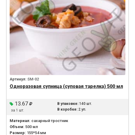
Артикул:
SM-02
Одноразовая супница (суповая тарелка) 500 мл
13.67
В упаковке:
140 шт.
В коробке:
2 уп.
за 1 шт.
Материал:
сахарный тростник
Объем:
500 мл
Размер:
155*54 мм