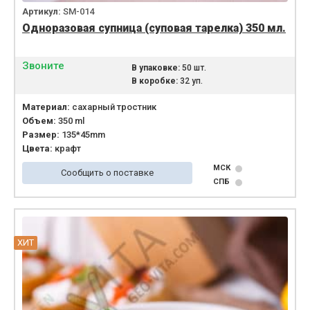
Артикул:
SM-014
Одноразовая супница (суповая тарелка) 350 мл.
Звоните
В упаковке:
50 шт.
В коробке:
32 уп.
Материал:
сахарный тростник
Объем:
350 ml
Размер:
135*45mm
Цвета:
крафт
МСК
Сообщить о поставке
СПБ
ХИТ