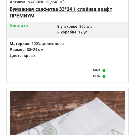
Артикул:
NAPKINC-33/24(1/8)
Бумажная салфетка 33*24 1 слойная крафт
ПРЕМИУМ
Звоните
В упаковке:
300 шт.
В коробке:
12 уп.
Материал:
100% целлюлоза
Размер:
33*24 см
Цвета:
крафт
МСК
СПБ