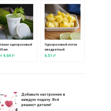
такан одноразовый
Одноразовый лоток
50 мл.
квадратный
т 4.64
₽
6.51
₽
Добавьте настроение в
каждую подачу. Всё
решают детали!