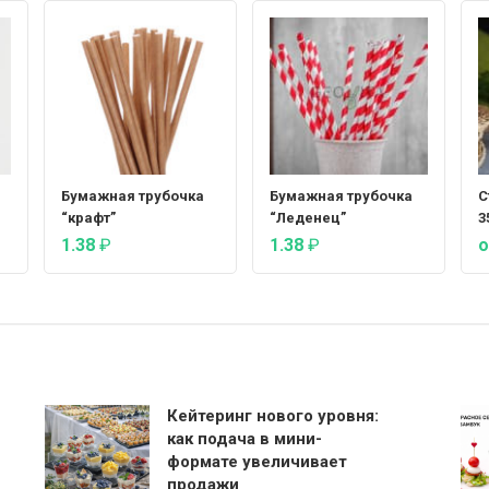
Бумажная трубочка
Бумажная трубочка
С
“крафт”
“Леденец”
3
1.38
₽
1.38
₽
о
Кейтеринг нового уровня:
как подача в мини-
формате увеличивает
продажи