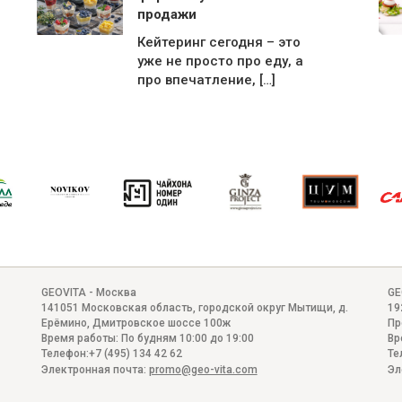
продажи
Кейтеринг сегодня – это
уже не просто про еду, а
про впечатление, […]
GEOVITA - Москва
GE
141051
Московская область, городской округ Мытищи, д.
19
Ерёмино
,
Дмитровское шоссе 100ж
Пр
Время работы:
По будням 10:00 до 19:00
Вр
Телефон:
+7 (495) 134 42 62
Те
Электронная почта:
promo@geo-vita.com
Эл