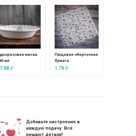
дноразовая миска
Пищевая оберточная
80 мл
бумага
7.88
₽
1.78
₽
Добавьте настроение в
каждую подачу. Всё
решают детали!