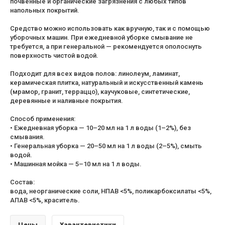
почвенные и органические загрязнения с любых типов
напольных покрытий.
Средство можно использовать как вручную, так и с помощью
уборочных машин. При ежедневной уборке смывание не
требуется, а при генеральной — рекомендуется ополоснуть
поверхность чистой водой.
Подходит для всех видов полов: линолеум, ламинат,
керамическая плитка, натуральный и искусственный камень
(мрамор, гранит, терраццо), каучуковые, синтетические,
деревянные и наливные покрытия.
Способ применения:
• Ежедневная уборка — 10–20 мл на 1 л воды (1–2%), без
смывания.
• Генеральная уборка — 20–50 мл на 1 л воды (2–5%), смыть
водой.
• Машинная мойка — 5–10 мл на 1 л воды.
Состав:
вода, неорганические соли, НПАВ <5%, поликарбоксилаты <5%,
АПАВ <5%, краситель.
Цены
Характеристики