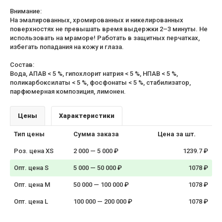
Внимание:
На эмалированных, хромированных и никелированных
поверхностях не превышать время выдержки 2–3 минуты. Не
использовать на мраморе! Работать в защитных перчатках,
избегать попадания на кожу и глаза.
Состав:
Вода, АПАВ < 5 %, гипохлорит натрия < 5 %, НПАВ < 5 %,
поликарбоксилаты < 5 %, фосфонаты < 5 %, стабилизатор,
парфюмерная композиция, лимонен.
Цены
Характеристики
Тип цены
Сумма заказа
Цена за шт.
Роз. цена XS
2 000 — 5 000 ₽
1239.7 ₽
Опт. цена S
5 000 — 50 000 ₽
1078 ₽
Опт. цена M
50 000 — 100 000 ₽
1078 ₽
Опт. цена L
100 000 — 200 000 ₽
1078 ₽