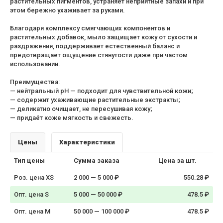
растительных пигментов, устраняет неприятные запахи и при
этом бережно ухаживает за руками.
Благодаря комплексу смягчающих компонентов и
растительных добавок, мыло защищает кожу от сухости и
раздражения, поддерживает естественный баланс и
предотвращает ощущение стянутости даже при частом
использовании.
Преимущества:
— нейтральный pH — подходит для чувствительной кожи;
— содержит ухаживающие растительные экстракты;
— деликатно очищает, не пересушивая кожу;
— придаёт коже мягкость и свежесть.
Цены
Характеристики
Тип цены
Сумма заказа
Цена за шт.
Роз. цена XS
2 000 — 5 000 ₽
550.28 ₽
Опт. цена S
5 000 — 50 000 ₽
478.5 ₽
Опт. цена M
50 000 — 100 000 ₽
478.5 ₽