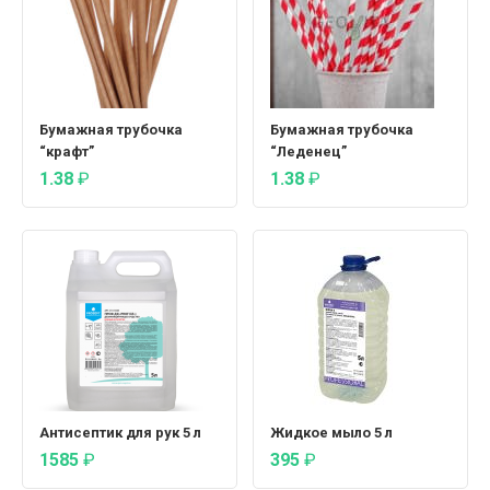
Бумажная трубочка
Бумажная трубочка
“крафт”
“Леденец”
1.38
₽
1.38
₽
Антисептик для рук 5 л
Жидкое мыло 5 л
1585
₽
395
₽